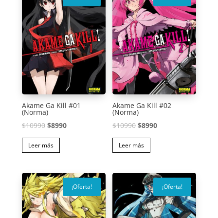
Akame Ga Kill #01
Akame Ga Kill #02
(Norma)
(Norma)
El
El
El
El
$
10990
$
8990
$
10990
$
8990
precio
precio
precio
precio
Leer más
Leer más
original
actual
original
actual
era:
es:
era:
es:
$10990.
$8990.
$10990.
$8990.
¡Oferta!
¡Oferta!