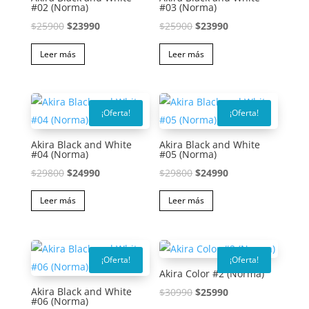
#02 (Norma)
#03 (Norma)
El
El
El
El
$
25900
$
23990
$
25900
$
23990
precio
precio
precio
precio
Leer más
Leer más
original
actual
original
actual
era:
es:
era:
es:
$25900.
$23990.
$25900.
$23990.
¡Oferta!
¡Oferta!
Akira Black and White
Akira Black and White
#04 (Norma)
#05 (Norma)
El
El
El
El
$
29800
$
24990
$
29800
$
24990
precio
precio
precio
precio
Leer más
Leer más
original
actual
original
actual
era:
es:
era:
es:
$29800.
$24990.
$29800.
$24990.
¡Oferta!
¡Oferta!
Akira Color #2 (Norma)
Akira Black and White
El
El
$
30990
$
25990
#06 (Norma)