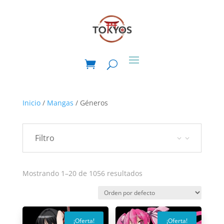
Inicio
/
Mangas
/ Géneros
Filtro
Mostrando 1–20 de 1056 resultados
¡Oferta!
¡Oferta!