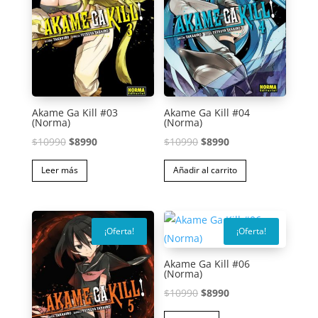
Akame Ga Kill #03
Akame Ga Kill #04
(Norma)
(Norma)
El
El
El
El
$
10990
$
8990
$
10990
$
8990
precio
precio
precio
precio
Leer más
Añadir al carrito
original
actual
original
actual
era:
es:
era:
es:
$10990.
$8990.
$10990.
$8990.
¡Oferta!
¡Oferta!
Akame Ga Kill #06
(Norma)
El
El
$
10990
$
8990
precio
precio