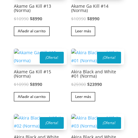
Akame Ga Kill #13
Akame Ga Kill #14
(Norma)
(Norma)
El
El
El
El
$
10990
$
8990
$
10990
$
8990
precio
precio
precio
precio
Añadir al carrito
Leer más
original
actual
original
actual
era:
es:
era:
es:
$10990.
$8990.
$10990.
$8990.
¡Oferta!
¡Oferta!
Akame Ga Kill #15
Akira Black and White
(Norma)
#01 (Norma)
El
El
El
El
$
10990
$
8990
$
25900
$
23990
precio
precio
precio
precio
Añadir al carrito
Leer más
original
actual
original
actual
era:
es:
era:
es:
$10990.
$8990.
$25900.
$23990.
¡Oferta!
¡Oferta!
Akira Black and White
Akira Black and White