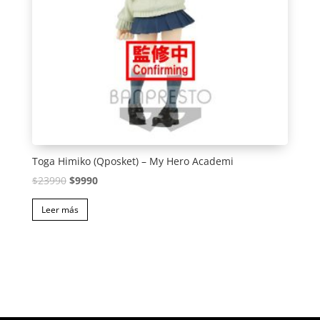
Toga Himiko (Qposket) – My Hero Academi
El
El
$
23990
$
9990
precio
precio
Leer más
original
actual
era:
es:
$23990.
$9990.