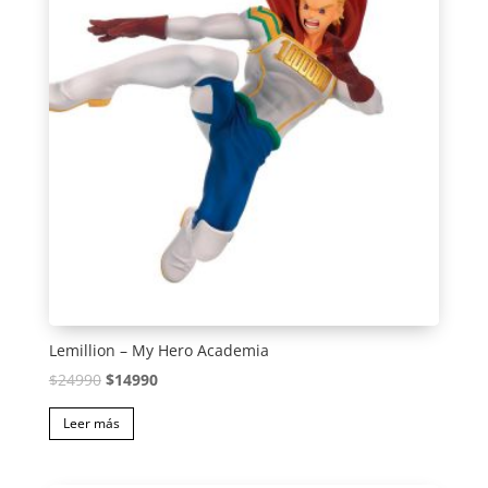
Lemillion – My Hero Academia
El
El
$
24990
$
14990
precio
precio
Leer más
original
actual
era:
es: