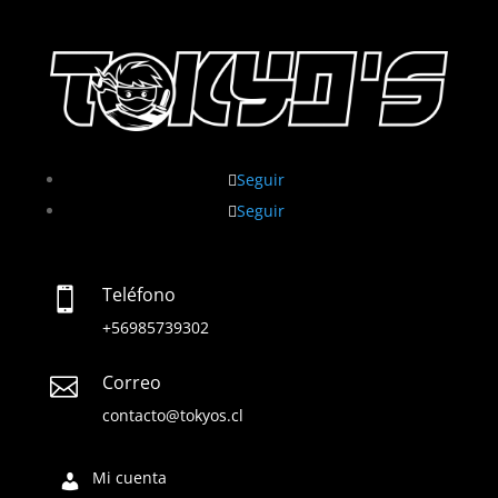
Seguir
Seguir
Teléfono

+56985739302
Correo

contacto@tokyos.cl
Mi cuenta