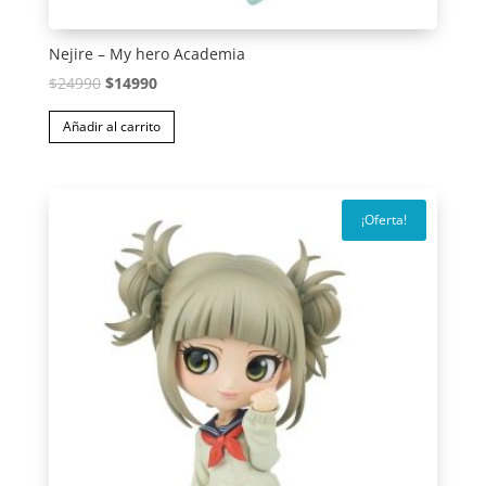
Nejire – My hero Academia
El
El
$
24990
$
14990
precio
precio
Añadir al carrito
original
actual
era:
es:
$24990.
$14990.
¡Oferta!