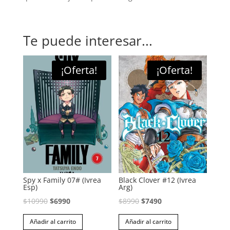
Te puede interesar...
¡Oferta!
¡Oferta!
Spy x Family 07# (Ivrea
Black Clover #12 (Ivrea
Esp)
Arg)
El
El
El
El
$
10990
$
6990
$
8990
$
7490
precio
precio
precio
precio
Añadir al carrito
Añadir al carrito
original
actual
original
actual