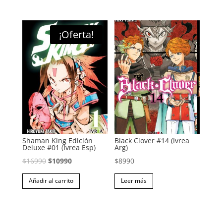
era:
es:
era:
es:
$10990.
$6990.
$8990.
$7490.
¡Oferta!
Shaman King Edición
Black Clover #14 (Ivrea
Deluxe #01 (Ivrea Esp)
Arg)
El
El
$
16990
$
10990
$
8990
precio
precio
Añadir al carrito
Leer más
original
actual
era:
es:
$16990.
$10990.