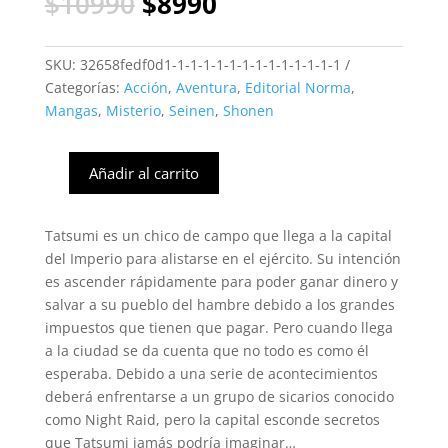
El
El
$
10990
$
8990
precio
precio
original
actual
era:
es:
SKU:
32658fedf0d1-1-1-1-1-1-1-1-1-1-1-1-1-1
$10990.
$8990.
Categorías:
Acción
,
Aventura
,
Editorial Norma
,
Mangas
,
Misterio
,
Seinen
,
Shonen
Añadir al carrito
Akame
Ga
Kill
Tatsumi es un chico de campo que llega a la capital
#15
del Imperio para alistarse en el ejército. Su intención
(Norma)
es ascender rápidamente para poder ganar dinero y
cantidad
salvar a su pueblo del hambre debido a los grandes
impuestos que tienen que pagar. Pero cuando llega
a la ciudad se da cuenta que no todo es como él
esperaba. Debido a una serie de acontecimientos
deberá enfrentarse a un grupo de sicarios conocido
como Night Raid, pero la capital esconde secretos
que Tatsumi jamás podría imaginar…