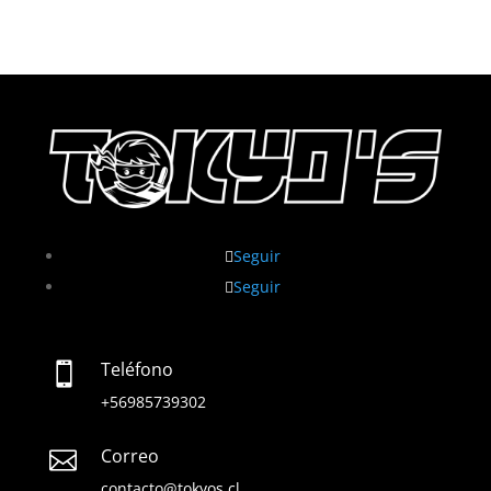
Seguir
Seguir
Teléfono

+56985739302
Correo

contacto@tokyos.cl