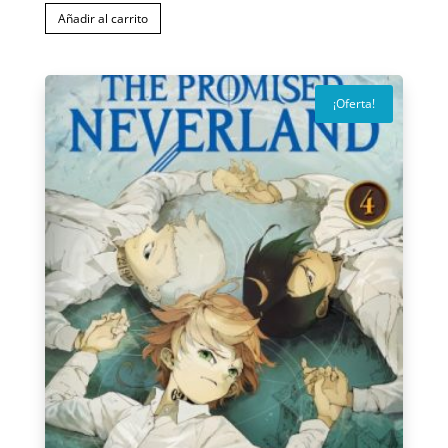
precio
precio
Añadir al carrito
original
actual
era:
es:
$9990.
$6990.
¡Oferta!