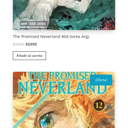
The Promised Neverland #04 (Ivrea Arg)
El
El
$
9990
$
6990
precio
precio
Añadir al carrito
original
actual
era:
es:
$9990.
$6990.
¡Oferta!