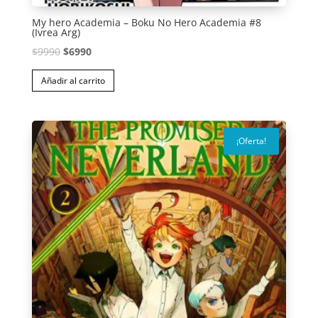
My hero Academia – Boku No Hero Academia #8
(Ivrea Arg)
El
El
$
9990
$
6990
precio
precio
Añadir al carrito
original
actual
era:
es:
$9990.
$6990.
¡Oferta!