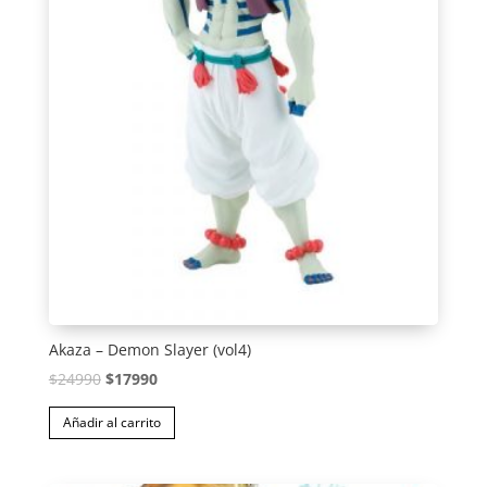
Akaza – Demon Slayer (vol4)
El
El
$
24990
$
17990
precio
precio
Añadir al carrito
original
actual
era:
es: