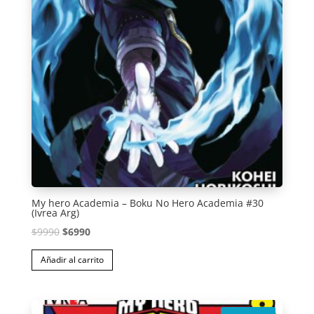
My hero Academia – Boku No Hero Academia #30
(Ivrea Arg)
El
El
$
9990
$
6990
precio
precio
Añadir al carrito
original
actual
era:
es:
$9990.
$6990.