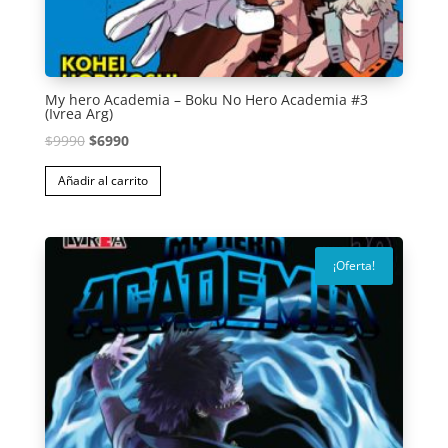
My hero Academia – Boku No Hero Academia #3
(Ivrea Arg)
El
El
$
9990
$
6990
precio
precio
Añadir al carrito
original
actual
era:
es:
$9990.
$6990.
¡Oferta!