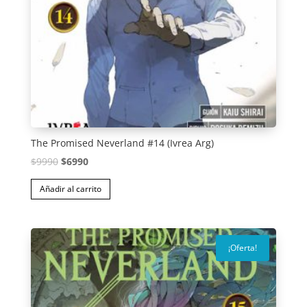
The Promised Neverland #14 (Ivrea Arg)
El
El
$
9990
$
6990
precio
precio
Añadir al carrito
original
actual
era:
es:
$9990.
$6990.
¡Oferta!