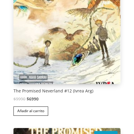
The Promised Neverland #12 (Ivrea Arg)
El
El
$
9990
$
6990
precio
precio
Añadir al carrito
original
actual
era:
es:
$9990.
$6990.