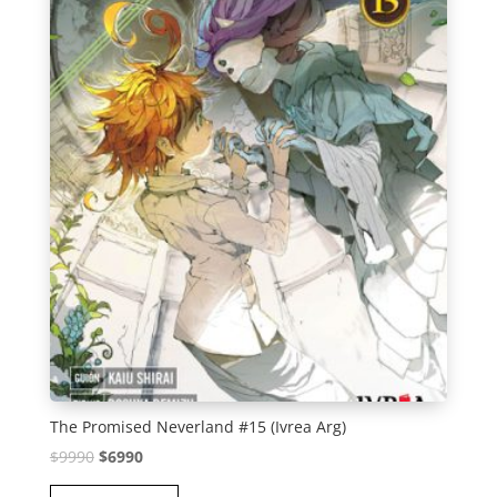
The Promised Neverland #15 (Ivrea Arg)
El
El
$
9990
$
6990
precio
precio