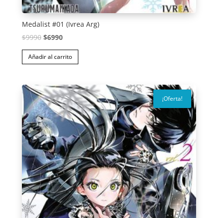
Medalist #01 (Ivrea Arg)
El
El
$
9990
$
6990
precio
precio
Añadir al carrito
original
actual
era:
es:
$9990.
$6990.
¡Oferta!