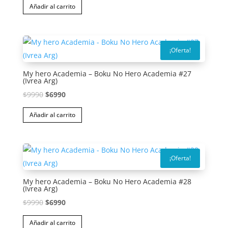
Añadir al carrito
original
actual
era:
es:
$9990.
$6990.
¡Oferta!
My hero Academia – Boku No Hero Academia #27
(Ivrea Arg)
El
El
$
9990
$
6990
precio
precio
Añadir al carrito
original
actual
era:
es:
$9990.
$6990.
¡Oferta!
My hero Academia – Boku No Hero Academia #28
(Ivrea Arg)
El
El
$
9990
$
6990
precio
precio
Añadir al carrito