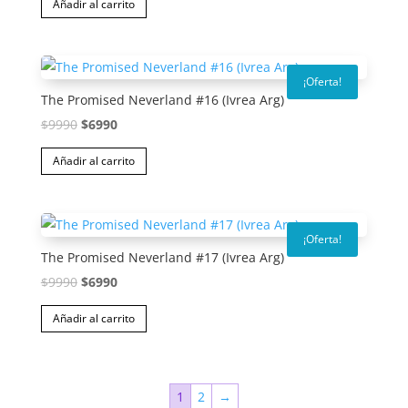
Añadir al carrito
original
actual
era:
es:
$9990.
$6990.
¡Oferta!
The Promised Neverland #16 (Ivrea Arg)
El
El
$
9990
$
6990
precio
precio
Añadir al carrito
original
actual
era:
es:
$9990.
$6990.
¡Oferta!
The Promised Neverland #17 (Ivrea Arg)
El
El
$
9990
$
6990
precio
precio
Añadir al carrito
original
actual
era:
es:
$9990.
$6990.
1
2
→