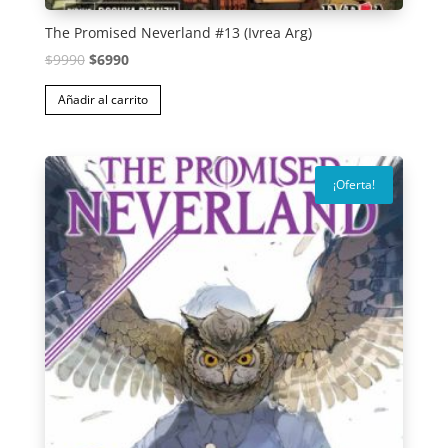
The Promised Neverland #13 (Ivrea Arg)
El
El
$
9990
$
6990
precio
precio
Añadir al carrito
original
actual
era:
es:
$9990.
$6990.
¡Oferta!