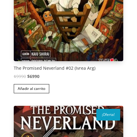
The Promised Neverland #02 (Ivrea Arg)
El
El
$
9990
$
6990
precio
precio
Añadir al carrito
original
actual
era:
es:
$9990.
$6990.
¡Oferta!