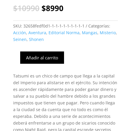
El
El
$
10990
$
8990
precio
precio
original
actual
era:
es:
SKU:
32658fedf0d1-1-1-1-1-1-1-1-1-1
Categorías:
$10990.
$8990.
Acción
,
Aventura
,
Editorial Norma
,
Mangas
,
Misterio
,
Seinen
,
Shonen
Añadir al carrito
Akame
Ga
Kill
Tatsumi es un chico de campo que llega a la capital
#09
del Imperio para alistarse en el ejército. Su intención
(Norma)
es ascender rápidamente para poder ganar dinero y
cantidad
salvar a su pueblo del hambre debido a los grandes
impuestos que tienen que pagar. Pero cuando llega
a la ciudad se da cuenta que no todo es como él
esperaba. Debido a una serie de acontecimientos
deberá enfrentarse a un grupo de sicarios conocido
como Night Raid, pero la capital esconde secretos