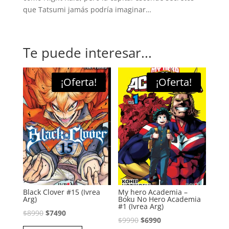
que Tatsumi jamás podría imaginar…
Te puede interesar...
¡Oferta!
¡Oferta!
Black Clover #15 (Ivrea
My hero Academia –
Arg)
Boku No Hero Academia
#1 (Ivrea Arg)
El
El
$
8990
$
7490
El
El
$
9990
$
6990
precio
precio