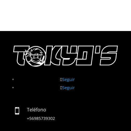
$8990.
$7490.
Seguir
Seguir
Teléfono

+56985739302