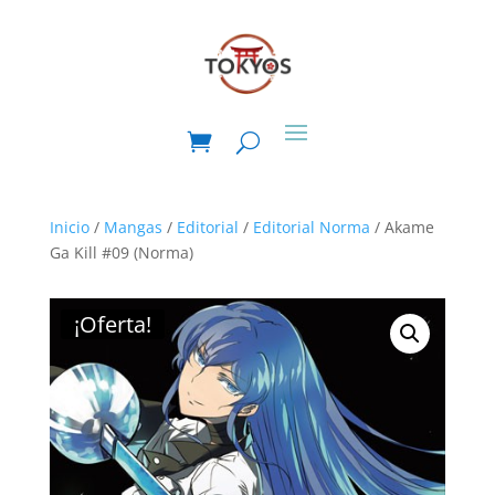
Inicio
/
Mangas
/
Editorial
/
Editorial Norma
/ Akame
Ga Kill #09 (Norma)
¡Oferta!