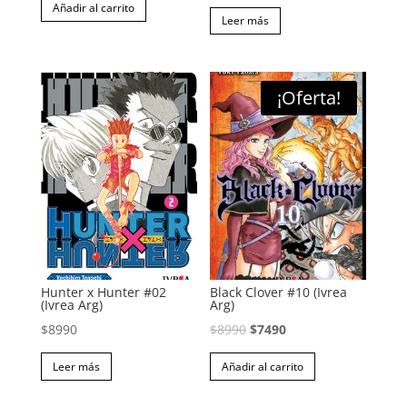
precio
precio
Añadir al carrito
original
actual
Leer más
original
actual
era:
es:
era:
es:
$8990.
$7490.
$9990.
$6990.
¡Oferta!
Hunter x Hunter #02
Black Clover #10 (Ivrea
(Ivrea Arg)
Arg)
El
El
$
8990
$
8990
$
7490
precio
precio
Leer más
Añadir al carrito
original
actual
era:
es: