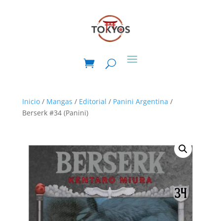
Inicio
/
Mangas
/
Editorial
/
Panini Argentina
/
Berserk #34 (Panini)