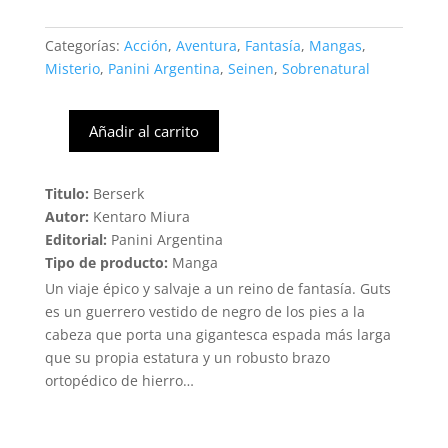
Categorías:
Acción
,
Aventura
,
Fantasía
,
Mangas
,
Misterio
,
Panini Argentina
,
Seinen
,
Sobrenatural
Añadir al carrito
Berserk
#34
(Panini)
Titulo:
Berserk
cantidad
Autor:
Kentaro Miura
Editorial:
Panini Argentina
Tipo de producto:
Manga
Un viaje épico y salvaje a un reino de fantasía. Guts
es un guerrero vestido de negro de los pies a la
cabeza que porta una gigantesca espada más larga
que su propia estatura y un robusto brazo
ortopédico de hierro…