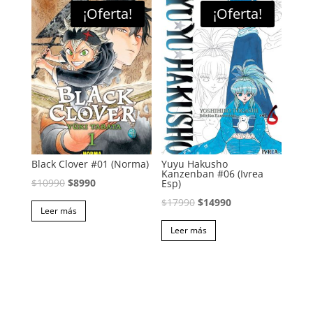
¡Oferta!
¡Oferta!
Black Clover #01 (Norma)
Yuyu Hakusho
Kanzenban #06 (Ivrea
El
El
$
10990
$
8990
Esp)
precio
precio
El
El
$
17990
$
14990
Leer más
original
actual
precio
precio
Leer más
era:
es:
original
actual
$10990.
$8990.
era:
es:
$17990.
$14990.