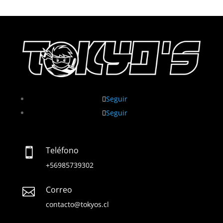
Seguir
Seguir
Teléfono

+56985739302
Correo

contacto@tokyos.cl