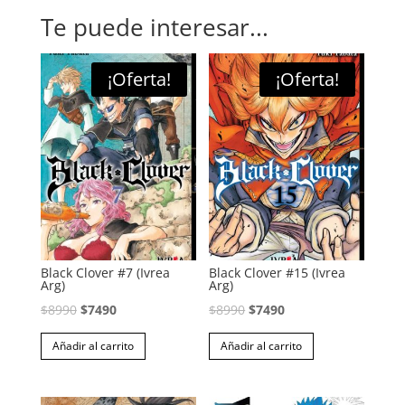
Te puede interesar...
¡Oferta!
¡Oferta!
Black Clover #7 (Ivrea
Black Clover #15 (Ivrea
Arg)
Arg)
El
El
El
El
$
8990
$
7490
$
8990
$
7490
precio
precio
precio
precio
Añadir al carrito
Añadir al carrito
original
actual
original
actual
era:
es:
era:
es:
$8990.
$7490.
$8990.
$7490.