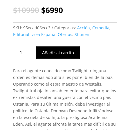
El
El
$
10990
$
6990
precio
precio
original
actual
era:
es:
SKU:
95ecad06ecc3
Categorías:
Acción
,
Comedia
,
$10990.
$6990.
Editorial Ivrea España
,
Ofertas
,
Shonen
Spy
Añadir al carrito
x
Family
07#
Para el agente conocido como Twilight, ninguna
(Ivrea
orden es demasiado alta si es por el bien de la paz.
Esp)
Operando como el espía maestro de Westalis,
cantidad
Twilight trabaja incansablemente para evitar que los
extremistas desaten una guerra con el vecino país
Ostania. Para su última misión, debe investigar al
político de Ostania Donovan Desmond infiltrándose
en la escuela de su hijo: la prestigiosa Academia
Eden. Así, el agente afronta la tarea más difícil de su