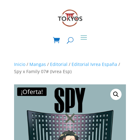
Inicio
/
Mangas
/
Editorial
/
Editorial Ivrea España
/
Spy x Family 07# (Ivrea Esp)
¡Oferta!