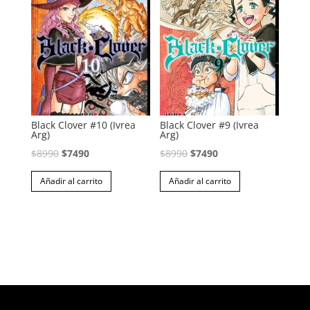
Black Clover #10 (Ivrea
Black Clover #9 (Ivrea
Arg)
Arg)
El
El
El
El
$
8990
$
7490
$
8990
$
7490
precio
precio
precio
precio
Añadir al carrito
Añadir al carrito
original
actual
original
actual
era:
es:
era:
es:
$8990.
$7490.
$8990.
$7490.