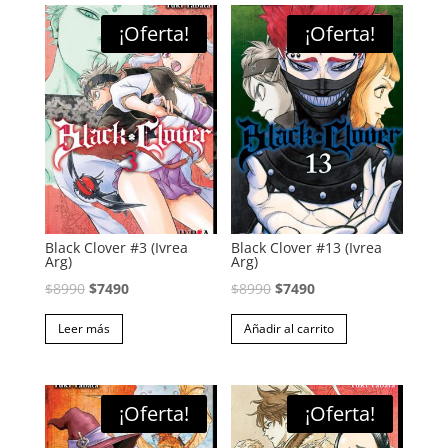
¡Oferta!
¡Oferta!
Black Clover #3 (Ivrea
Black Clover #13 (Ivrea
Arg)
Arg)
El
El
El
El
$
8990
$
7490
$
8990
$
7490
precio
precio
precio
precio
Leer más
Añadir al carrito
original
actual
original
actual
era:
es:
era:
es:
$8990.
$7490.
$8990.
$7490.
¡Oferta!
¡Oferta!