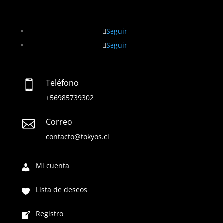
Seguir
Seguir
Teléfono

+56985739302
Correo

contacto@tokyos.cl
Mi cuenta
Lista de deseos
Registro