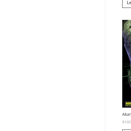
L
Akam
$
10