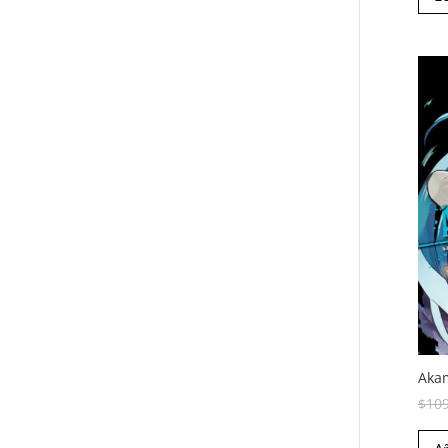
Akam
$
10