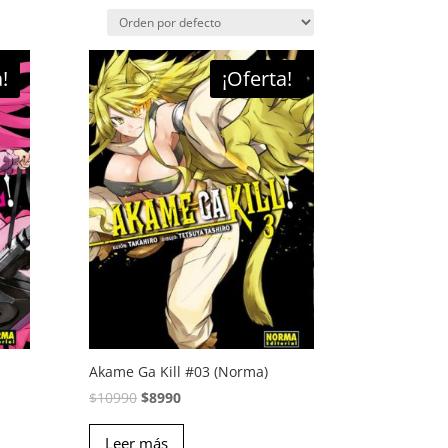
!
¡Oferta!
Akame Ga Kill #03 (Norma)
El
El
$
10990
$
8990
precio
precio
Leer más
original
actual