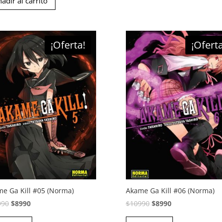
adir al carrito
original
actual
era:
es:
$10990.
$8990.
¡Oferta!
¡Oferta
e Ga Kill #05 (Norma)
Akame Ga Kill #06 (Norma)
El
El
El
El
990
$
8990
$
10990
$
8990
precio
precio
precio
precio