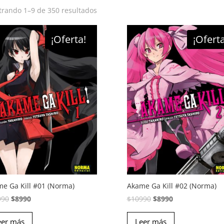
rando 1–9 de 350 resultados
¡Oferta!
¡Oferta
e Ga Kill #01 (Norma)
Akame Ga Kill #02 (Norma)
El
El
El
El
990
$
8990
$
10990
$
8990
precio
precio
precio
precio
eer más
original
actual
Leer más
original
actual