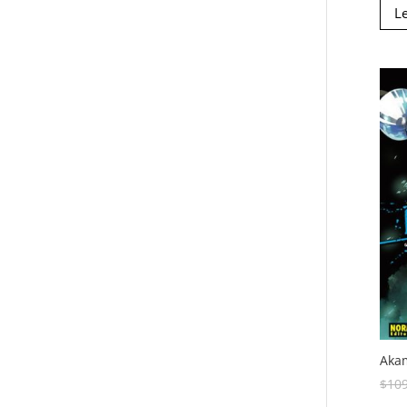
L
Akam
$
10