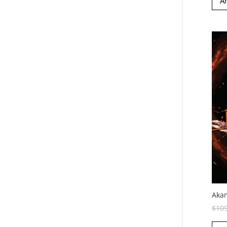
Añ
Akam
$
10