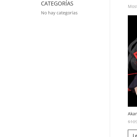
CATEGORÍAS
Most
No hay categorías
Akam
$
10
L