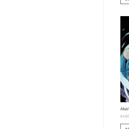
Akam
$
10