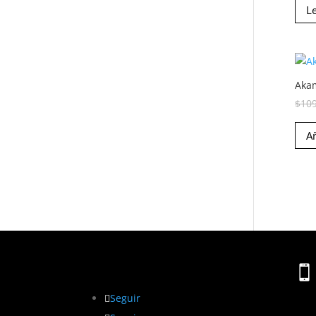
L
Akam
$
10
Añ

Seguir