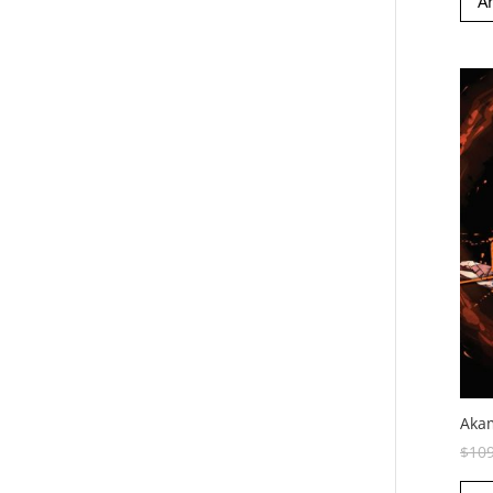
Añ
Akam
$
10