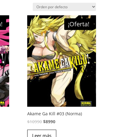
!
¡Oferta!
Akame Ga Kill #03 (Norma)
El
El
$
10990
$
8990
precio
precio
Leer más
original
actual