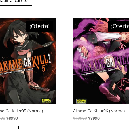
adir al carrito
original
actual
era:
es:
$10990.
$8990.
¡Oferta!
¡Oferta
e Ga Kill #05 (Norma)
Akame Ga Kill #06 (Norma)
El
El
El
El
990
$
8990
$
10990
$
8990
precio
precio
precio
precio