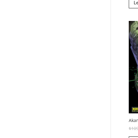
L
Akam
$
10