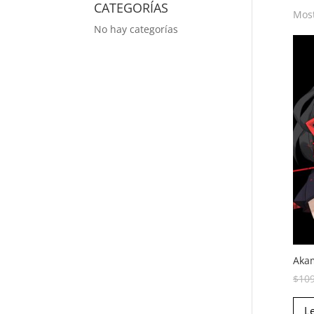
CATEGORÍAS
Most
No hay categorías
Akam
$
10
L