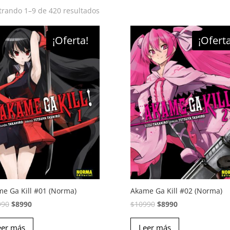
rando 1–9 de 420 resultados
¡Oferta!
¡Oferta
e Ga Kill #01 (Norma)
Akame Ga Kill #02 (Norma)
El
El
El
El
990
$
8990
$
10990
$
8990
precio
precio
precio
precio
eer más
original
actual
Leer más
original
actual