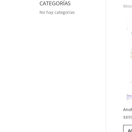
CATEGORÍAS
Most
No hay categorías
Anoh
$
89
Añ