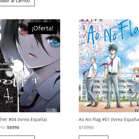
adir al carrito
original
actual
era:
es:
$10990.
$8990.
¡Oferta!
her #04 (Ivrea España)
Ao No Flag #01 (Ivrea España
El
El
990
$
8990
$
10990
precio
precio