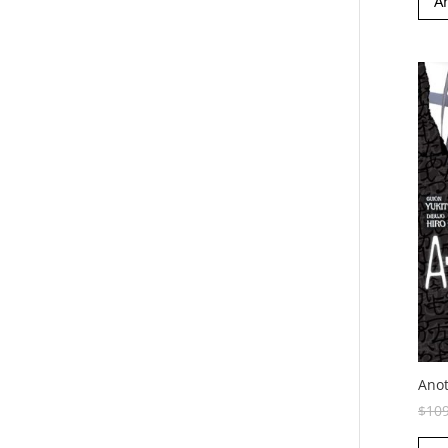
Añ
Anot
$
10