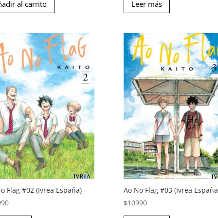
adir al carrito
original
actual
Leer más
era:
es:
$10990.
$8990.
o Flag #02 (Ivrea España)
Ao No Flag #03 (Ivrea España
990
$
10990