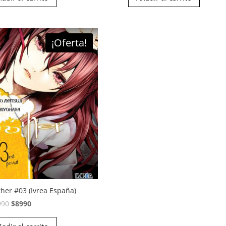
¡Oferta!
her #03 (Ivrea España)
El
El
990
$
8990
precio
precio