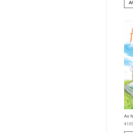
Añ
Ao N
$
10