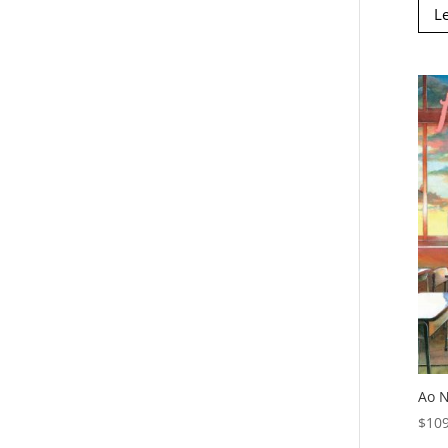
L
Ao N
$
10