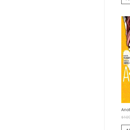
Anot
$
10