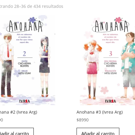
rando 28–36 de 434 resultados
ana #2 (Ivrea Arg)
Anohana #3 (Ivrea Arg)
90
$
8990
adir al carrito
Añadir al carrito