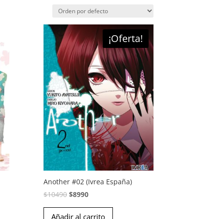
¡Oferta!
Another #02 (Ivrea España)
El
El
$
10490
$
8990
precio
precio
Añadir al carrito
original
actual