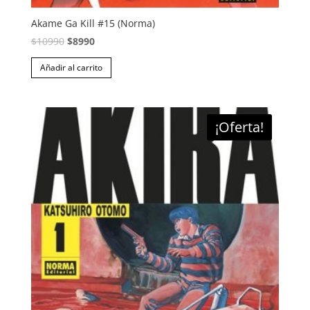
Akame Ga Kill #15 (Norma)
El
El
$
10990
$
8990
precio
precio
Añadir al carrito
original
actual
era:
es:
$10990.
$8990.
¡Oferta!