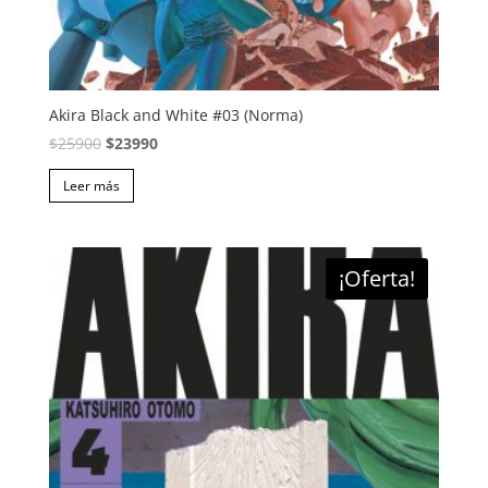
Akira Black and White #03 (Norma)
El
El
$
25900
$
23990
precio
precio
Leer más
original
actual
era:
es:
$25900.
$23990.
¡Oferta!