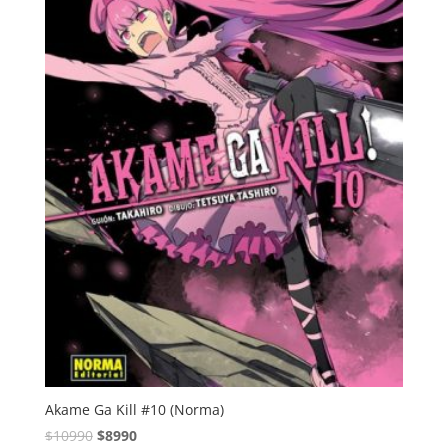
Akame Ga Kill #10 (Norma)
El
El
$
10990
$
8990