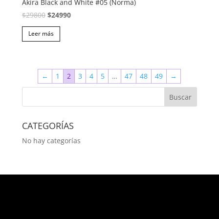
Akira Black and White #05 (Norma)
El
El
$
29800
$
24990
precio
precio
Leer más
original
actual
era:
es:
$29800.
$24990.
←
1
2
3
4
5
…
47
48
49
→
CATEGORÍAS
No hay categorías