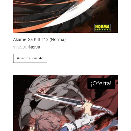
Akame Ga Kill #13 (Norma)
El
El
$
10990
$
8990
precio
precio
Añadir al carrito
original
actual
era:
es:
$10990.
$8990.
¡Oferta!