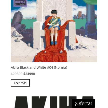
Akira Black and White #04 (Norma)
El
El
$
29800
$
24990
precio
precio
Leer más
original
actual
era:
es:
$29800.
$24990.
¡Oferta!