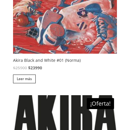
Akira Black and White #01 (Norma)
El
El
$
25900
$
23990
precio
precio
Leer más
original
actual
era:
es:
$25900.
$23990.
¡Oferta!