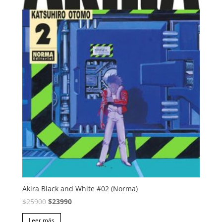
Akira Black and White #02 (Norma)
El
El
$
25900
$
23990
precio
precio
Leer más