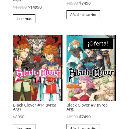
El
El
$
8990
$
7490
El
El
$
17990
$
14990
precio
precio
precio
precio
Añadir al carrito
original
actual
Leer más
original
actual
era:
es:
era:
es:
$8990.
$7490.
$17990.
$14990.
¡Oferta!
Black Clover #14 (Ivrea
Black Clover #7 (Ivrea
Arg)
Arg)
El
El
$
8990
$
8990
$
7490
precio
precio
Leer más
Añadir al carrito