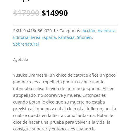
El
El
$
17990
$
14990
precio
precio
original
actual
era:
es:
SKU:
0a413d36e020-1
Categorías:
Acción
,
Aventura
,
$17990.
$14990.
Editorial Ivrea España
,
Fantasía
,
Shonen
,
Sobrenatural
Agotado
Yusuke Urameshi, un chico de catorce años un poco
gamberro es atropellado por un coche cuando
intentaba salvar la vida de un niño pequeño. Al ser
atropellado, no sobrevive y muere. Entonces es
cuando Botan le dice que su muerte no estaba
prevista asi que no va ni al cielo ni al infierno, por lo
cual se queda en la tierra como fantasma. Botan le
dice de hacer una prueba para volver a la vida, la
consigue superar y entonces es cuando le