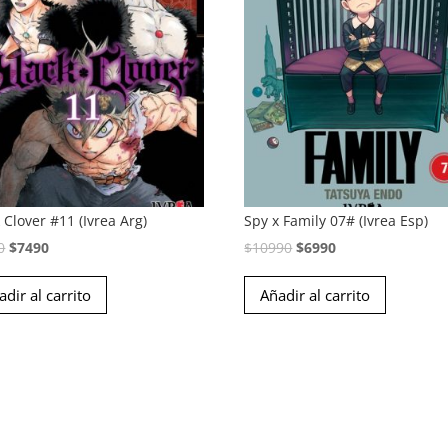
 Clover #11 (Ivrea Arg)
Spy x Family 07# (Ivrea Esp)
El
El
El
El
0
$
7490
$
10990
$
6990
precio
precio
precio
precio
adir al carrito
Añadir al carrito
original
actual
original
actual
era:
es:
era:
es:
$8990.
$7490.
$10990.
$6990.