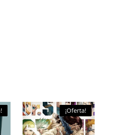
!
¡Oferta!