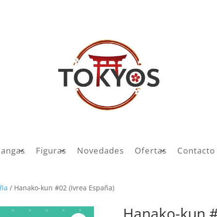
angas
Figuras
Novedades
Ofertas
Contacto
aña
/ Hanako-kun #02 (Ivrea España)
Hanako-kun #