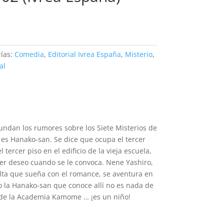
recio
ctual
:
ías:
Comedia
,
Editorial Ivrea España
,
Misterio
,
6990.
al
dan los rumores sobre los Siete Misterios de
s es Hanako-san. Se dice que ocupa el tercer
tercer piso en el edificio de la vieja escuela,
r deseo cuando se le convoca. Nene Yashiro,
lta que sueña con el romance, se aventura en
 la Hanako-san que conoce allí no es nada de
 de la Academia Kamome … ¡es un niño!