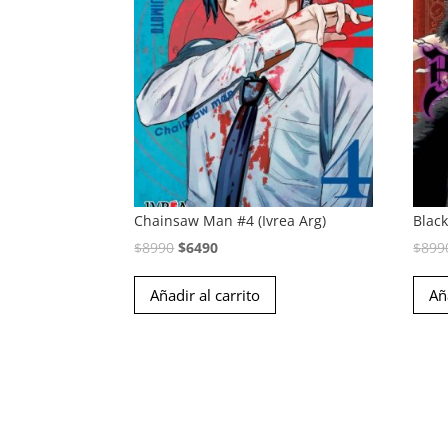
Chainsaw Man #4 (Ivrea Arg)
Black
El
El
$
8990
$
6490
$
899
precio
precio
Añadir al carrito
Añ
original
actual
era:
es:
$8990.
$6490.