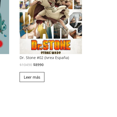
Dr. Stone #02 (Ivrea España)
El
El
$
10490
$
8990
precio
precio
Leer más
original
actual
era:
es:
$10490.
$8990.