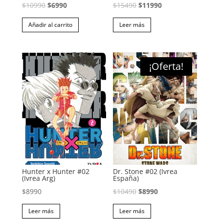
El
El
El
El
$
10990
$
6990
$
15490
$
11990
precio
precio
precio
precio
Añadir al carrito
Leer más
original
actual
original
actual
era:
es:
era:
es:
$10990.
$6990.
$15490.
$11990.
¡Oferta!
Hunter x Hunter #02
Dr. Stone #02 (Ivrea
(Ivrea Arg)
España)
El
El
$
8990
$
10490
$
8990
precio
precio
Leer más
Leer más
original
actual