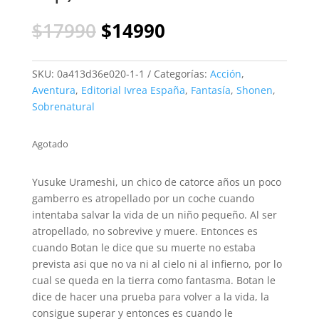
El
El
$
17990
$
14990
precio
precio
original
actual
era:
es:
SKU:
0a413d36e020-1-1
Categorías:
Acción
,
$17990.
$14990.
Aventura
,
Editorial Ivrea España
,
Fantasía
,
Shonen
,
Sobrenatural
Agotado
Yusuke Urameshi, un chico de catorce años un poco
gamberro es atropellado por un coche cuando
intentaba salvar la vida de un niño pequeño. Al ser
atropellado, no sobrevive y muere. Entonces es
cuando Botan le dice que su muerte no estaba
prevista asi que no va ni al cielo ni al infierno, por lo
cual se queda en la tierra como fantasma. Botan le
dice de hacer una prueba para volver a la vida, la
consigue superar y entonces es cuando le