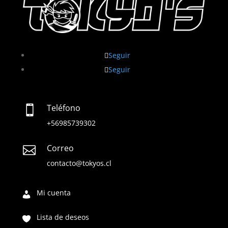
Seguir
Seguir
Teléfono

+56985739302
Correo

contacto@tokyos.cl
Mi cuenta
Lista de deseos