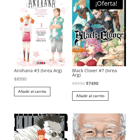
¡Oferta!
Anohana #3 (Ivrea Arg)
Black Clover #7 (Ivrea
Arg)
$
8990
El
El
$
8990
$
7490
precio
precio
Añadir al carrito
Añadir al carrito
original
actual
era:
es:
$8990.
$7490.