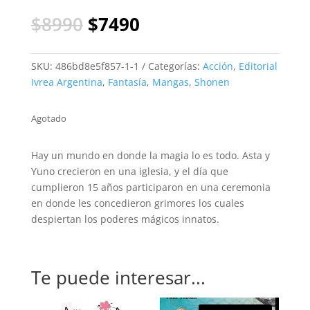
El
El
$
8990
$
7490
precio
precio
original
actual
era:
es:
SKU:
486bd8e5f857-1-1
Categorías:
Acción
,
Editorial
$8990.
$7490.
Ivrea Argentina
,
Fantasía
,
Mangas
,
Shonen
Agotado
Hay un mundo en donde la magia lo es todo. Asta y
Yuno crecieron en una iglesia, y el día que
cumplieron 15 años participaron en una ceremonia
en donde les concedieron grimores los cuales
despiertan los poderes mágicos innatos.
Te puede interesar...