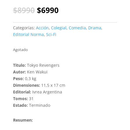
El
El
$
8990
$
6990
precio
precio
original
actual
era:
es:
Categorías:
Acción
,
Colegial
,
Comedia
,
Drama
,
$8990.
$6990.
Editorial Norma
,
Sci-Fi
Agotado
Titulo:
Tokyo Revengers
Autor:
Ken Wakui
Peso:
0,3 kg
Dimensiones:
11,5 x 17 cm
Editorial:
Ivrea Argentina
Tomos:
31
Estado:
Terminado
Resumen: