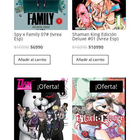
Spy x Family 07# (Ivrea
Shaman King Edición
Esp)
Deluxe #01 (Ivrea Esp)
El
El
El
El
$
10990
$
6990
$
16990
$
10990
precio
precio
precio
precio
Añadir al carrito
Añadir al carrito
original
actual
original
actual
era:
es:
era:
es:
$10990.
$6990.
$16990.
$10990.
¡Oferta!
¡Oferta!