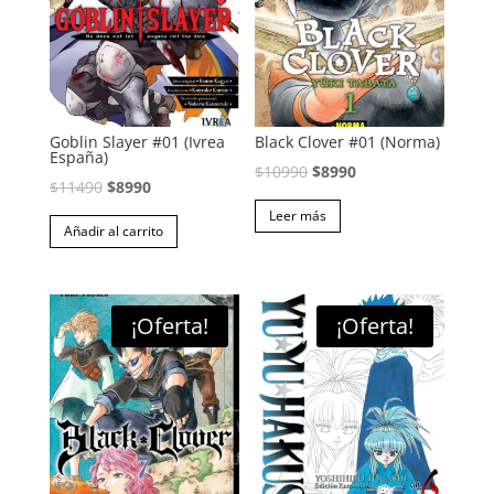
Goblin Slayer #01 (Ivrea
Black Clover #01 (Norma)
España)
El
El
$
10990
$
8990
El
El
$
11490
$
8990
precio
precio
precio
precio
Leer más
original
actual
Añadir al carrito
original
actual
era:
es:
era:
es:
$10990.
$8990.
$11490.
$8990.
¡Oferta!
¡Oferta!