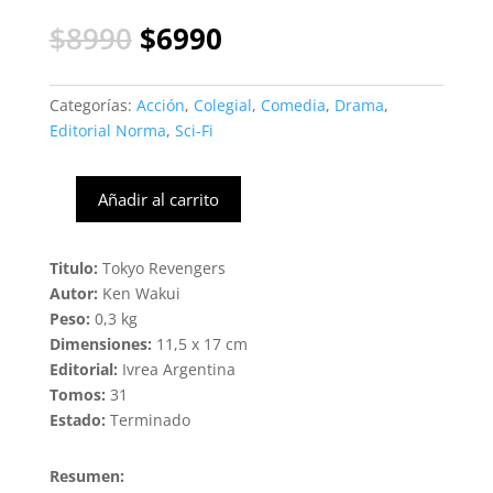
El
El
$
8990
$
6990
precio
precio
original
actual
era:
es:
Categorías:
Acción
,
Colegial
,
Comedia
,
Drama
,
$8990.
$6990.
Editorial Norma
,
Sci-Fi
Añadir al carrito
Tokyo
Revengers
#06
Titulo:
Tokyo Revengers
(Ivrea
Autor:
Ken Wakui
Arg)
Peso:
0,3 kg
cantidad
Dimensiones:
11,5 x 17 cm
Editorial:
Ivrea Argentina
Tomos:
31
Estado:
Terminado
Resumen: