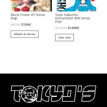
Black Clover #7 (Ivrea
Yuyu Hakusho
Arg)
Kanzenban #06 (Ivrea
Esp)
El
El
$
8990
$
7490
El
El
$
17990
$
14990
precio
precio
precio
precio
Añadir al carrito
original
actual
Leer más
original
actual
era:
es:
era:
es:
$8990.
$7490.
$17990.
$14990.