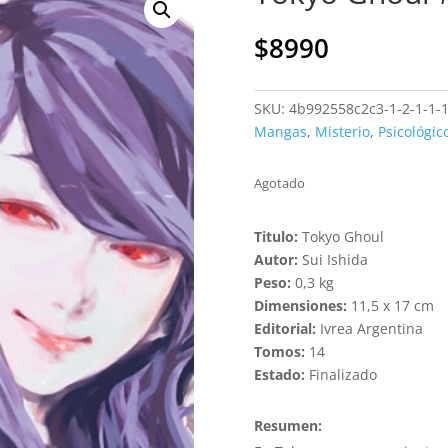
$
8990
SKU:
4b992558c2c3-1-2-1-1-
Mangas
,
Misterio
,
Psicológic
Agotado
Titulo:
Tokyo Ghoul
Autor:
Sui Ishida
Peso:
0,3 kg
Dimensiones:
11,5 x 17 cm
Editorial:
Ivrea Argentina
Tomos:
14
Estado:
Finalizado
Resumen: