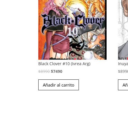
Black Clover #10 (Ivrea Arg)
Inuya
El
El
$
8990
$
7490
$
899
precio
precio
Añadir al carrito
Añ
original
actual
era:
es:
$8990.
$7490.