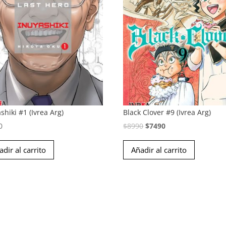
shiki #1 (Ivrea Arg)
Black Clover #9 (Ivrea Arg)
El
El
0
$
8990
$
7490
precio
precio
adir al carrito
Añadir al carrito
original
actual
era:
es:
$8990.
$7490.