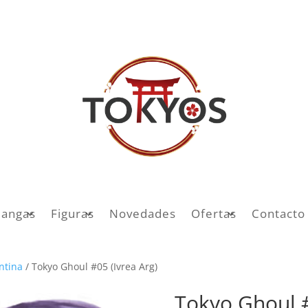
angas
Figuras
Novedades
Ofertas
Contacto
entina
/ Tokyo Ghoul #05 (Ivrea Arg)
Tokyo Ghoul #