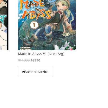
Made In Abyss #1 (Ivrea Arg)
El
El
$
11990
$
8990
precio
precio
Añadir al carrito
original
actual
era:
es:
$11990.
$8990.