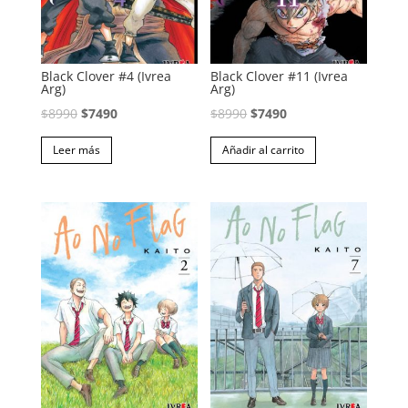
Black Clover #4 (Ivrea
Black Clover #11 (Ivrea
Arg)
Arg)
El
El
El
El
$
8990
$
7490
$
8990
$
7490
precio
precio
precio
precio
Leer más
Añadir al carrito
original
actual
original
actual
era:
es:
era:
es:
$8990.
$7490.
$8990.
$7490.