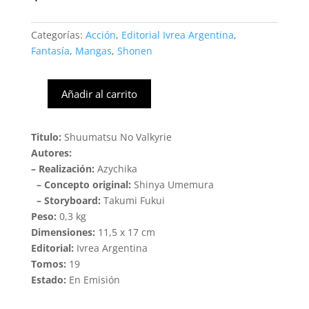
Categorías:
Acción
,
Editorial Ivrea Argentina
,
Fantasía
,
Mangas
,
Shonen
Añadir al carrito
Shuumatsu
no
Valkyrie
Titulo:
Shuumatsu No Valkyrie
#01
Autores:
(Ivrea
– Realización:
Azychika
Arg)
– Concepto original:
Shinya Umemura
cantidad
– Storyboard:
Takumi Fukui
Peso:
0,3 kg
Dimensiones:
11,5 x 17 cm
Editorial:
Ivrea Argentina
Tomos:
19
Estado:
En Emisión