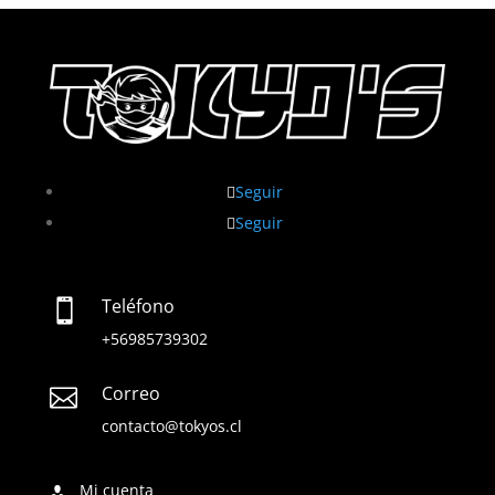
Seguir
Seguir
Teléfono

+56985739302
Correo

contacto@tokyos.cl
Mi cuenta