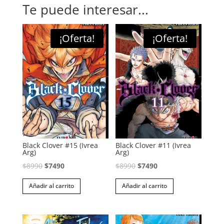
Te puede interesar...
¡Oferta!
¡Oferta!
Black Clover #15 (Ivrea
Black Clover #11 (Ivrea
Arg)
Arg)
El
El
El
El
$
8990
$
7490
$
8990
$
7490
precio
precio
precio
precio
Añadir al carrito
Añadir al carrito
original
actual
original
actual
era:
es:
era:
es:
$8990.
$7490.
$8990.
$7490.