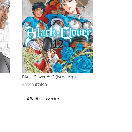
Black Clover #12 (Ivrea Arg)
El
El
$
8990
$
7490
precio
precio
Añadir al carrito
original
actual
era:
es:
$8990.
$7490.