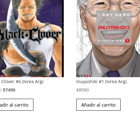
 Clover #6 (Ivrea Arg)
Inuyashiki #1 (Ivrea Arg)
El
El
0
$
7490
$
8990
precio
precio
adir al carrito
Añadir al carrito
original
actual
era:
es:
$8990.
$7490.