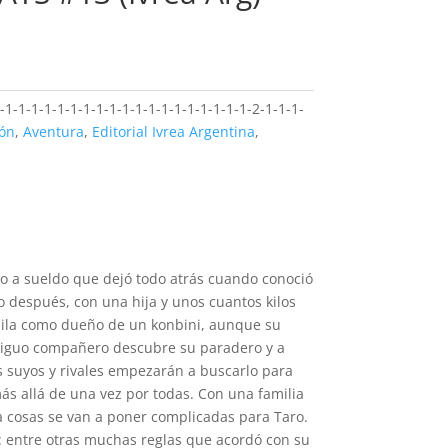
1-1-1-1-1-1-1-1-1-1-1-1-1-1-1-1-1-1-1-2-1-1-1-
ón
,
Aventura
,
Editorial Ivrea Argentina
,
o a sueldo que dejó todo atrás cuando conoció
o después, con una hija y unos cuantos kilos
uila como dueño de un konbini, aunque su
ntiguo compañero descubre su paradero y a
os suyos y rivales empezarán a buscarlo para
más allá de una vez por todas. Con una familia
a cosas se van a poner complicadas para Taro.
: entre otras muchas reglas que acordó con su