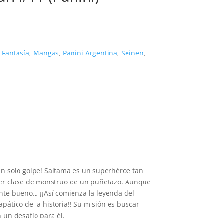
,
Fantasía
,
Mangas
,
Panini Argentina
,
Seinen
,
un solo golpe! Saitama es un superhéroe tan
ier clase de monstruo de un puñetazo. Aunque
nte bueno… ¡¡Así comienza la leyenda del
ático de la historia!! Su misión es buscar
 un desafío para él.