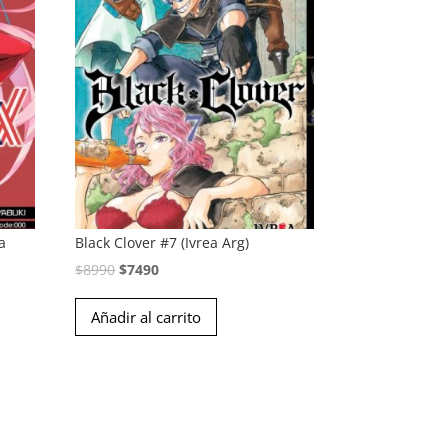
a
Black Clover #7 (Ivrea Arg)
El
El
$
8990
$
7490
precio
precio
Añadir al carrito
original
actual
era:
es:
$8990.
$7490.