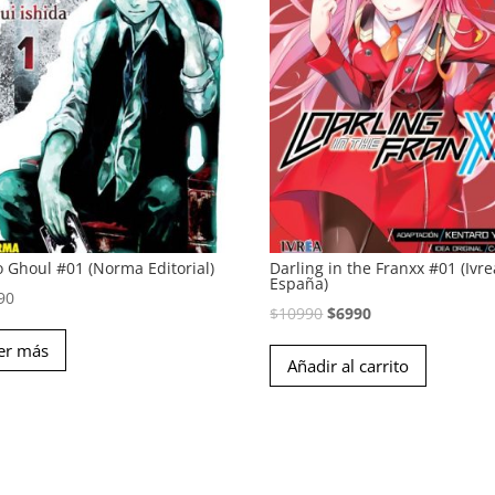
o Ghoul #01 (Norma Editorial)
Darling in the Franxx #01 (Ivre
España)
90
El
El
$
10990
$
6990
precio
precio
er más
Añadir al carrito
original
actual
era:
es:
$10990.
$6990.