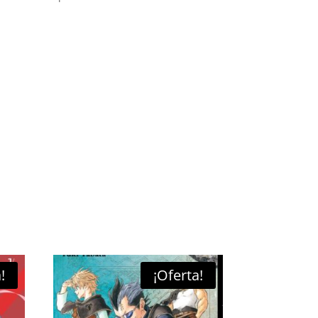
!
¡Oferta!