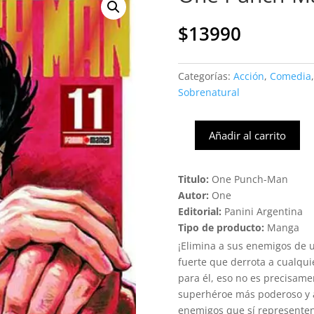
$
13990
Categorías:
Acción
,
Comedia
Sobrenatural
Añadir al carrito
One
Punch-
Man
Titulo:
One Punch-Man
#11
Autor:
One
(Panini)
Editorial:
Panini Argentina
cantidad
Tipo de producto:
Manga
¡Elimina a sus enemigos de 
fuerte que derrota a cualqu
para él, eso no es precisame
superhéroe más poderoso y ap
enemigos que sí representen