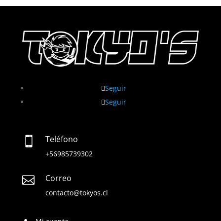
Seguir
Seguir
Teléfono

+56985739302
Correo

contacto@tokyos.cl