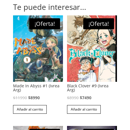
Te puede interesar...
¡Oferta!
¡Oferta!
Made In Abyss #1 (Ivrea
Black Clover #9 (Ivrea
Arg)
Arg)
El
El
El
El
$
11990
$
8990
$
8990
$
7490
precio
precio
precio
precio
Añadir al carrito
Añadir al carrito
original
actual
original
actual
era:
es:
era:
es:
$11990.
$8990.
$8990.
$7490.