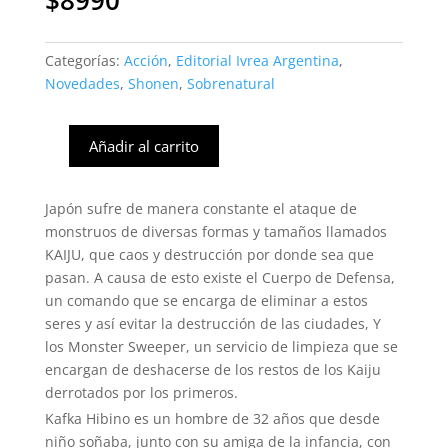
$
8990
Categorías:
Acción
,
Editorial Ivrea Argentina
,
Novedades
,
Shonen
,
Sobrenatural
Añadir al carrito
Kaiju
Nº8
#07
Japón sufre de manera constante el ataque de
cantidad
monstruos de diversas formas y tamaños llamados
KAIJU, que caos y destrucción por donde sea que
pasan. A causa de esto existe el Cuerpo de Defensa,
un comando que se encarga de eliminar a estos
seres y así evitar la destrucción de las ciudades, Y
los Monster Sweeper, un servicio de limpieza que se
encargan de deshacerse de los restos de los Kaiju
derrotados por los primeros.
Kafka Hibino es un hombre de 32 años que desde
niño soñaba, junto con su amiga de la infancia, con