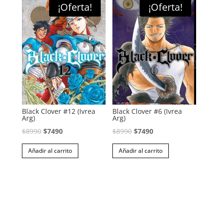
¡Oferta!
¡Oferta!
Black Clover #12 (Ivrea
Black Clover #6 (Ivrea
Arg)
Arg)
El
El
El
El
$
8990
$
7490
$
8990
$
7490
precio
precio
precio
precio
Añadir al carrito
Añadir al carrito
original
actual
original
actual
era:
es:
era:
es:
$8990.
$7490.
$8990.
$7490.