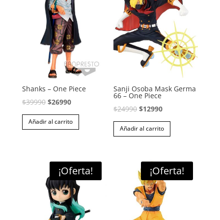
Shanks – One Piece
Sanji Osoba Mask Germa
66 – One Piece
El
El
$
39990
$
26990
El
El
$
24990
$
12990
precio
precio
precio
precio
Añadir al carrito
original
actual
Añadir al carrito
original
actual
era:
es:
era:
es:
$39990.
$26990.
$24990.
$12990.
¡Oferta!
¡Oferta!