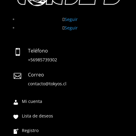
Seguir
Seguir
Teléfono

+56985739302
Correo

contacto@tokyos.cl
Mi cuenta
Lista de deseos
Registro