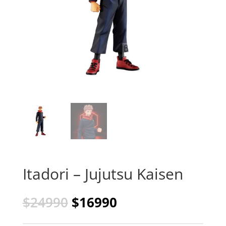
Itadori – Jujutsu Kaisen
El
El
$
24990
$
16990
precio
precio
original
actual