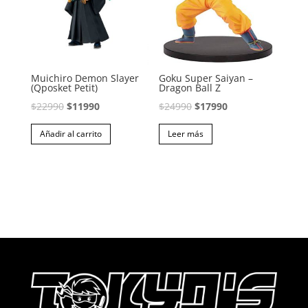
Muichiro Demon Slayer
Goku Super Saiyan –
(Qposket Petit)
Dragon Ball Z
El
El
El
El
$
22990
$
11990
$
24990
$
17990
precio
precio
precio
precio
Añadir al carrito
Leer más
original
actual
original
actual
era:
es:
era:
es:
$22990.
$11990.
$24990.
$17990.