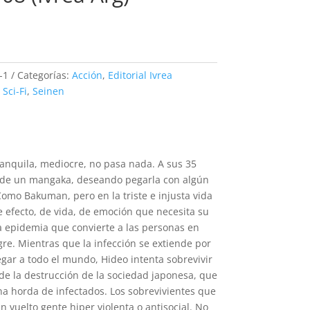
recio
ctual
:
-1
Categorías:
Acción
,
Editorial Ivrea
6990.
,
Sci-Fi
,
Seinen
ranquila, mediocre, no pasa nada. A sus 35
 de un mangaka, deseando pegarla con algún
omo Bakuman, pero en la triste e injusta vida
e efecto, de vida, de emoción que necesita su
na epidemia que convierte a las personas en
e. Mientras que la infección se extiende por
egar a todo el mundo, Hideo intenta sobrevivir
 de la destrucción de la sociedad japonesa, que
a horda de infectados. Los sobrevivientes que
 vuelto gente hiper violenta o antisocial. No