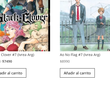
 Clover #7 (Ivrea Arg)
Ao No Flag #7 (Ivrea Arg)
El
El
0
$
7490
$
8990
precio
precio
adir al carrito
Añadir al carrito
original
actual
era:
es:
$8990.
$7490.