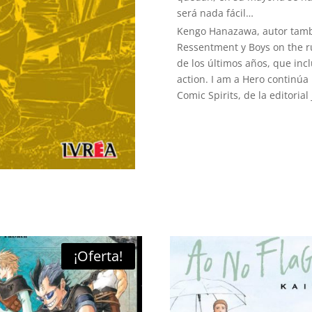
será nada fácil…
Kengo Hanazawa, autor tamb
Ressentment y Boys on the r
de los últimos años, que incl
action. I am a Hero continúa 
Comic Spirits, de la editori
¡Oferta!