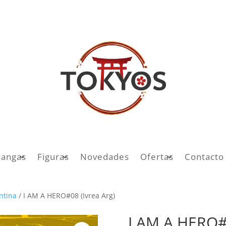
angas
Figuras
Novedades
Ofertas
Contacto
entina
/ I AM A HERO#08 (Ivrea Arg)
I AM A HERO#0