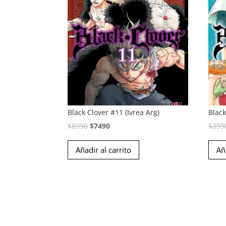
Black Clover #11 (Ivrea Arg)
Black
El
El
$
8990
$
7490
$
899
precio
precio
Añadir al carrito
Añ
original
actual
era:
es:
$8990.
$7490.