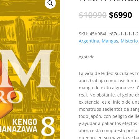
El
El
$
10990
$
6990
precio
p
original
a
era:
es
SKU:
45b984fce87e-1-1-1-1-2
$10990.
$
Argentina
,
Mangas
,
Misterio
Agotado
La vida de Hideo Suzuki es t
años trabaja como asistente
manga de éxito alguna vez. C
real. No obstante, el golpe d
existencia, es el inicio de u
monstruos sedientos de sangr
todo Japón, con peligro de ll
y ayudar a paliar los efectos
ahora está compuesta por un
quedan, en su mayoría se han