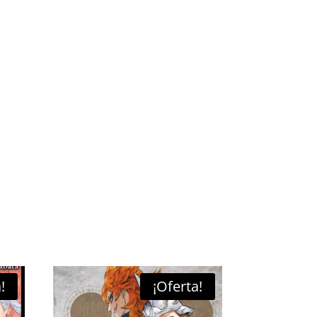
!
¡Oferta!