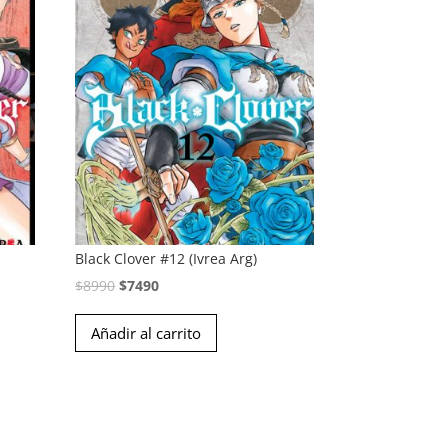
Black Clover #12 (Ivrea Arg)
El
El
$
8990
$
7490
precio
precio
Añadir al carrito
original
actual
era:
es:
$8990.
$7490.