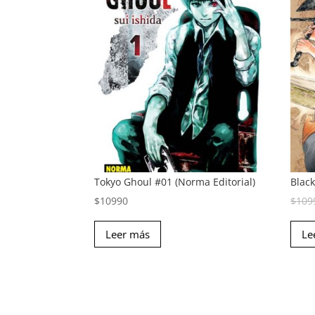
Tokyo Ghoul #01 (Norma Editorial)
Blac
$
10990
$
109
Leer más
Le