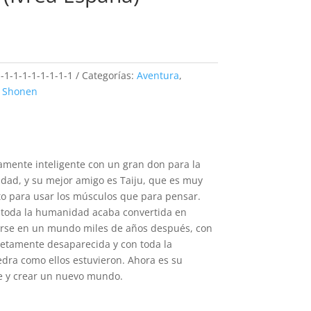
recio
ctual
:
-1-1-1-1-1-1-1-1
Categorías:
Aventura
,
8990.
,
Shonen
mente inteligente con un gran don para la
idad, y su mejor amigo es Taiju, que es muy
o para usar los músculos que para pensar.
e toda la humanidad acaba convertida en
tarse en un mundo miles de años después, con
letamente desaparecida y con toda la
ra como ellos estuvieron. Ahora es su
te y crear un nuevo mundo.