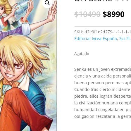
El
El
$
10490
$
8990
precio
p
original
a
era:
es
SKU:
d2e9f1e2d279-1-1-1-1-1
$10490.
$
Editorial Ivrea España
,
Sci-Fi
Agotado
Senku es un joven extremada
ciencia y una acida personal
buena persona pero mas apt
Cuando tras cierto incident
piedra, ellos logran desper
la civilización humana comp
humanidad congelada en pied
obligación rescatar a la gen