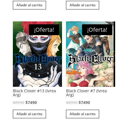
precio
precio
precio
precio
Añadir al carrito
Añadir al carrito
original
actual
original
actual
era:
es:
era:
es:
$16990.
$10990.
$8990.
$7490.
¡Oferta!
¡Oferta!
Black Clover #13 (Ivrea
Black Clover #7 (Ivrea
Arg)
Arg)
El
El
El
El
$
8990
$
7490
$
8990
$
7490
precio
precio
precio
precio
Añadir al carrito
Añadir al carrito
original
actual
original
actual
era:
es:
era:
es: