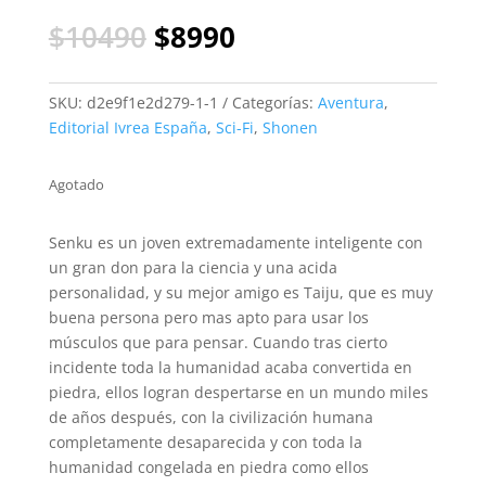
El
El
$
10490
$
8990
precio
precio
original
actual
era:
es:
SKU:
d2e9f1e2d279-1-1
Categorías:
Aventura
,
$10490.
$8990.
Editorial Ivrea España
,
Sci-Fi
,
Shonen
Agotado
Senku es un joven extremadamente inteligente con
un gran don para la ciencia y una acida
personalidad, y su mejor amigo es Taiju, que es muy
buena persona pero mas apto para usar los
músculos que para pensar. Cuando tras cierto
incidente toda la humanidad acaba convertida en
piedra, ellos logran despertarse en un mundo miles
de años después, con la civilización humana
completamente desaparecida y con toda la
humanidad congelada en piedra como ellos