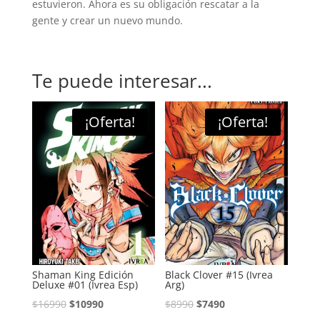
estuvieron. Ahora es su obligación rescatar a la
gente y crear un nuevo mundo.
Te puede interesar...
¡Oferta!
¡Oferta!
Shaman King Edición
Black Clover #15 (Ivrea
Deluxe #01 (Ivrea Esp)
Arg)
El
El
El
El
$
16990
$
10990
$
8990
$
7490