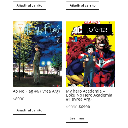
precio
precio
precio
precio
Añadir al carrito
Añadir al carrito
original
actual
original
actual
era:
es:
era:
es:
$8990.
$7490.
$8990.
$7490.
¡Oferta!
Ao No Flag #6 (Ivrea Arg)
My hero Academia –
Boku No Hero Academia
$
8990
#1 (Ivrea Arg)
El
El
$
9990
$
6990
Añadir al carrito
precio
precio
Leer más
original
actual