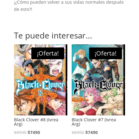
¡¿Cómo pueden volver a sus vidas normales después
de esto?!
Te puede interesar...
¡Oferta!
¡Oferta!
Black Clover #8 (Ivrea
Black Clover #7 (Ivrea
Arg)
Arg)
El
El
El
El
$
8990
$
7490
$
8990
$
7490