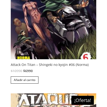
Attack On Titan – Shingeki no kyojin #06 (Norma)
El
El
$
10990
$
6990
precio
precio
Añadir al carrito
original
actual
era:
es:
$10990.
$6990.
¡Oferta!