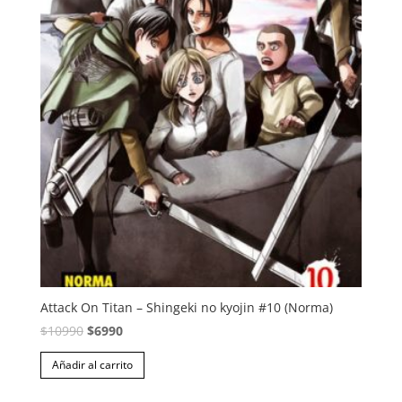
Attack On Titan – Shingeki no kyojin #10 (Norma)
El
El
$
10990
$
6990
precio
precio
Añadir al carrito
original
actual
era:
es: