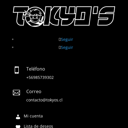
Seguir
Seguir
Teléfono

+56985739302
Correo

contacto@tokyos.cl
Mi cuenta
Lista de deseos