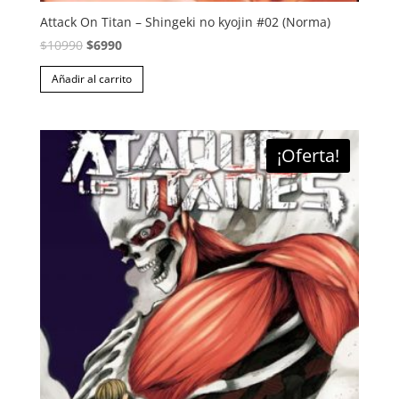
Attack On Titan – Shingeki no kyojin #02 (Norma)
El
El
$
10990
$
6990
precio
precio
Añadir al carrito
original
actual
era:
es:
$10990.
$6990.
¡Oferta!