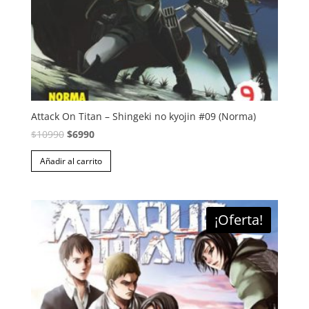
Attack On Titan – Shingeki no kyojin #09 (Norma)
El
El
$
10990
$
6990
precio
precio
Añadir al carrito
original
actual
era:
es:
$10990.
$6990.
¡Oferta!