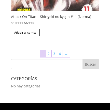
Attack On Titan – Shingeki no kyojin #11 (Norma)
El
El
$
10990
$
6990
precio
precio
Añadir al carrito
original
actual
era:
es:
$10990.
$6990.
1
2
3
4
→
CATEGORÍAS
No hay categorías