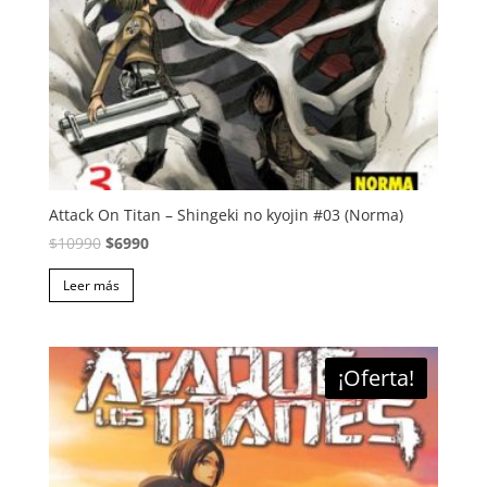
Attack On Titan – Shingeki no kyojin #03 (Norma)
El
El
$
10990
$
6990
precio
precio
Leer más
original
actual
era:
es:
$10990.
$6990.
¡Oferta!