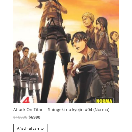
Attack On Titan – Shingeki no kyojin #04 (Norma)
El
El
$
10990
$
6990
precio
precio
Añadir al carrito
original
actual