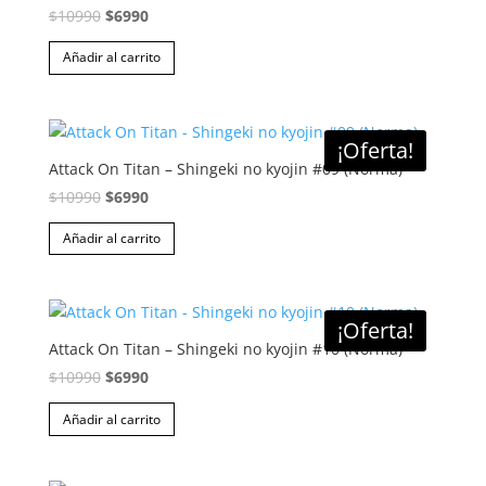
El
El
$
10990
$
6990
precio
precio
Añadir al carrito
original
actual
era:
es:
$10990.
$6990.
¡Oferta!
Attack On Titan – Shingeki no kyojin #09 (Norma)
El
El
$
10990
$
6990
precio
precio
Añadir al carrito
original
actual
era:
es:
$10990.
$6990.
¡Oferta!
Attack On Titan – Shingeki no kyojin #10 (Norma)
El
El
$
10990
$
6990
precio
precio
Añadir al carrito
original
actual
era:
es:
$10990.
$6990.