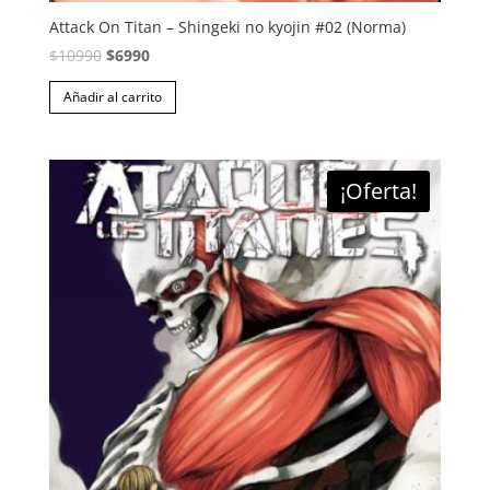
Attack On Titan – Shingeki no kyojin #02 (Norma)
El
El
$
10990
$
6990
precio
precio
Añadir al carrito
original
actual
era:
es:
$10990.
$6990.
¡Oferta!