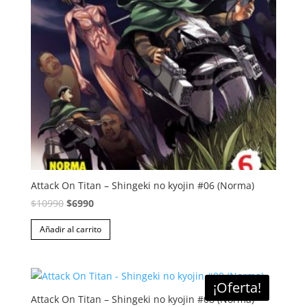
Attack On Titan – Shingeki no kyojin #06 (Norma)
El
El
$
10990
$
6990
precio
precio
Añadir al carrito
original
actual
era:
es:
$10990.
$6990.
¡Oferta!
Attack On Titan – Shingeki no kyojin #08 (Norma)