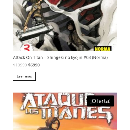
Attack On Titan – Shingeki no kyojin #03 (Norma)
El
El
$
10990
$
6990
precio
precio
Leer más
original
actual
era:
es:
$10990.
$6990.
¡Oferta!