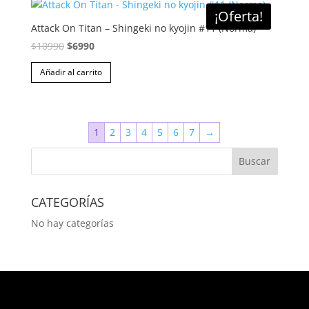
¡Oferta!
Attack On Titan – Shingeki no kyojin #11 (Norma)
El
El
$
10990
$
6990
precio
precio
Añadir al carrito
original
actual
era:
es:
$10990.
$6990.
1
2
3
4
5
6
7
→
CATEGORÍAS
No hay categorías