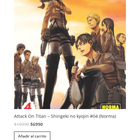
Attack On Titan – Shingeki no kyojin #04 (Norma)
El
El
$
10990
$
6990
precio
precio
Añadir al carrito
original
actual