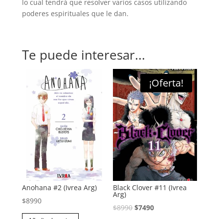
lo cual tendrá que resolver varios casos utilizando
poderes espirituales que le dan.
Te puede interesar...
¡Oferta!
Anohana #2 (Ivrea Arg)
Black Clover #11 (Ivrea
Arg)
$
8990
El
El
$
8990
$
7490