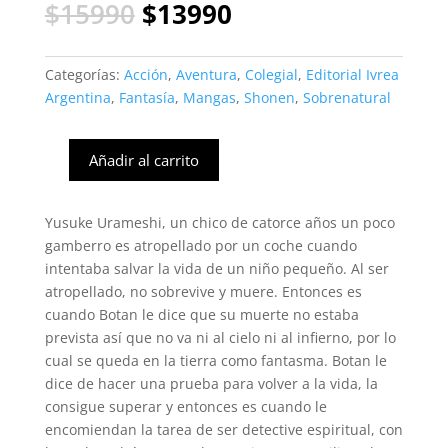
El
El
$
15990
$
13990
precio
precio
original
actual
era:
es:
Categorías:
Acción
,
Aventura
,
Colegial
,
Editorial Ivrea
$15990.
$13990.
Argentina
,
Fantasía
,
Mangas
,
Shonen
,
Sobrenatural
Añadir al carrito
Yuyu
Hakusho
Kanzenban
Yusuke Urameshi, un chico de catorce años un poco
#2
gamberro es atropellado por un coche cuando
(Ivrea
intentaba salvar la vida de un niño pequeño. Al ser
Arg)
atropellado, no sobrevive y muere. Entonces es
cantidad
cuando Botan le dice que su muerte no estaba
prevista así que no va ni al cielo ni al infierno, por lo
cual se queda en la tierra como fantasma. Botan le
dice de hacer una prueba para volver a la vida, la
consigue superar y entonces es cuando le
encomiendan la tarea de ser detective espiritual, con