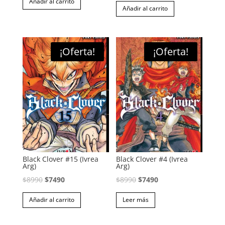
precio
precio
Añadir al carrito
Añadir al carrito
original
actual
era:
es:
$8990.
$7490.
¡Oferta!
¡Oferta!
Black Clover #15 (Ivrea
Black Clover #4 (Ivrea
Arg)
Arg)
El
El
El
El
$
8990
$
7490
$
8990
$
7490
precio
precio
precio
precio
Añadir al carrito
Leer más
original
actual
original
actual
era:
es:
era:
es: