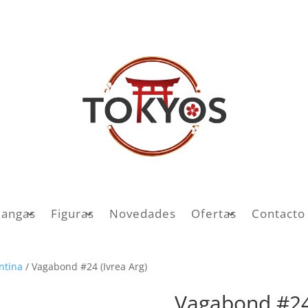
angas
Figuras
Novedades
Ofertas
Contacto
entina
/ Vagabond #24 (Ivrea Arg)
Vagabond #24 