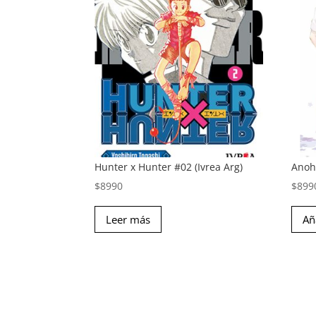
Hunter x Hunter #02 (Ivrea Arg)
Anoh
$
8990
$
899
Leer más
Añ