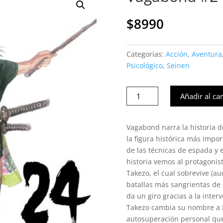
$
8990
Categorías:
Acción
,
Aventura
Psicológico
,
Seinen
Vagabond
Añadir al car
#24
(Ivrea
Arg)
Vagabond narra la historia 
cantidad
la figura histórica más impor
de las técnicas de espada y e
historia vemos al protagonis
Takezo, el cual sobrevive (a
batallas más sangrientas de 
da un giro gracias a la inte
Takezo cambia su nombre a 
autosuperación personal que 