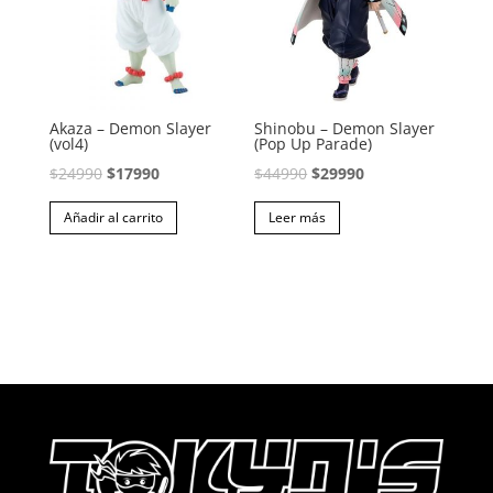
Akaza – Demon Slayer
Shinobu – Demon Slayer
(vol4)
(Pop Up Parade)
El
El
El
El
$
24990
$
17990
$
44990
$
29990
precio
precio
precio
precio
Añadir al carrito
Leer más
original
actual
original
actual
era:
es:
era:
es:
$24990.
$17990.
$44990.
$29990.