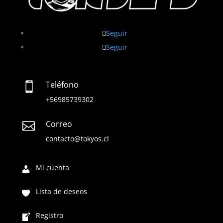
Seguir
Seguir
Teléfono

+56985739302
Correo

contacto@tokyos.cl
Mi cuenta
Lista de deseos
Registro