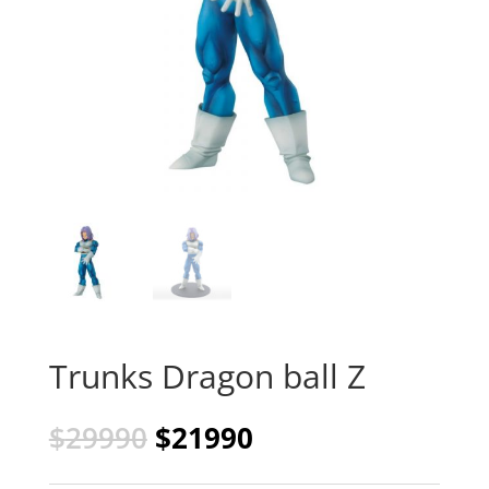
Trunks Dragon ball Z
El
El
$
29990
$
21990
precio
precio
original
actual