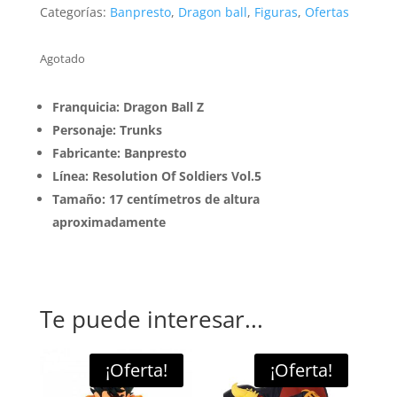
era:
es:
Categorías:
Banpresto
,
Dragon ball
,
Figuras
,
Ofertas
$29990.
$21990.
Agotado
Franquicia: Dragon Ball Z
Personaje: Trunks
Fabricante: Banpresto
Línea: Resolution Of Soldiers Vol.5
Tamaño: 17 centímetros de altura
aproximadamente
Te puede interesar...
¡Oferta!
¡Oferta!