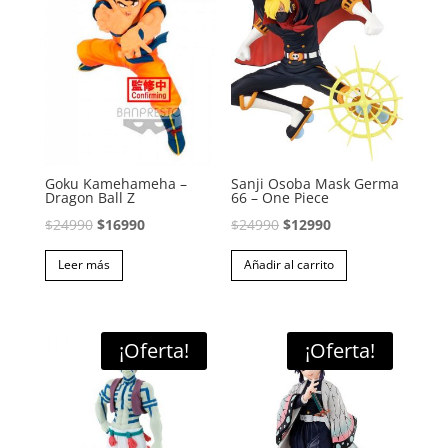
Goku Kamehameha –
Sanji Osoba Mask Germa
Dragon Ball Z
66 – One Piece
El
El
El
El
$
24990
$
16990
$
24990
$
12990
precio
precio
precio
precio
Leer más
Añadir al carrito
original
actual
original
actual
era:
es:
era:
es:
$24990.
$16990.
$24990.
$12990.
¡Oferta!
¡Oferta!