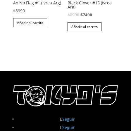
Ao No Flag #1 (Ivrea Arg)
Black Clover #15 (Ivrea
Arg)
$
8990
El
El
$
8990
$
7490
precio
precio
Añadir al carrito
Añadir al carrito
original
actual
era:
es:
$8990.
$7490.
Seguir
Seguir