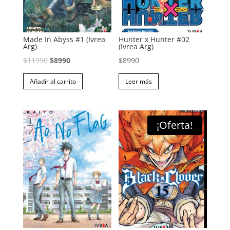
Made In Abyss #1 (Ivrea
Hunter x Hunter #02
Arg)
(Ivrea Arg)
El
El
$
11990
$
8990
$
8990
precio
precio
Añadir al carrito
Leer más
original
actual
era:
es:
$11990.
$8990.
¡Oferta!