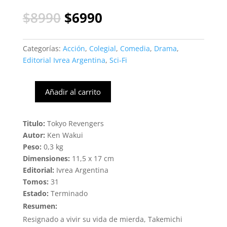
El
El
$
8990
$
6990
precio
precio
original
actual
era:
es:
Categorías:
Acción
,
Colegial
,
Comedia
,
Drama
,
$8990.
$6990.
Editorial Ivrea Argentina
,
Sci-Fi
Añadir al carrito
Tokyo
Revengers
#19
Titulo:
Tokyo Revengers
(Ivrea
Autor:
Ken Wakui
Arg)
Peso:
0,3 kg
cantidad
Dimensiones:
11,5 x 17 cm
Editorial:
Ivrea Argentina
Tomos:
31
Estado:
Terminado
Resumen:
Resignado a vivir su vida de mierda, Takemichi