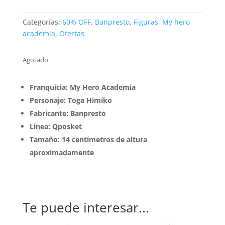
precio
precio
original
actual
era:
es:
Categorías:
60% OFF
,
Banpresto
,
Figuras
,
My hero
$23990.
$9990.
academia
,
Ofertas
Agotado
Franquicia: My Hero Academia
Personaje: Toga Himiko
Fabricante: Banpresto
Linea: Qposket
Tamaño: 14 centímetros de altura
aproximadamente
Te puede interesar...