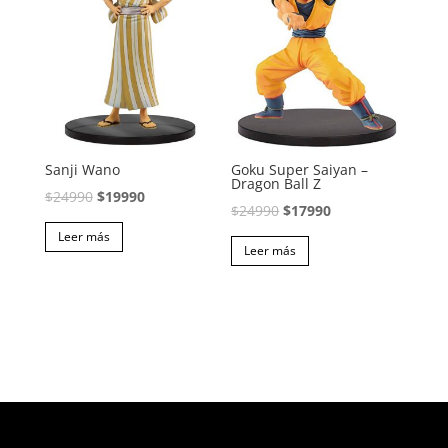
Sanji Wano
Goku Super Saiyan –
Dragon Ball Z
El
El
$
24990
$
19990
El
El
$
24990
$
17990
precio
precio
precio
precio
Leer más
original
actual
Leer más
original
actual
era:
es:
era:
es:
$24990.
$19990.
$24990.
$17990.