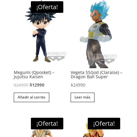
¡Oferta!
Megumi (Qposket) –
Vegeta SSGod (Claraise) –
Jujutsu Kaisen
Dragon Ball Super
El
El
$
24990
$
12990
$
24990
precio
precio
Añadir al carrito
Leer más
original
actual
era:
es:
$24990.
$12990.
¡Oferta!
¡Oferta!