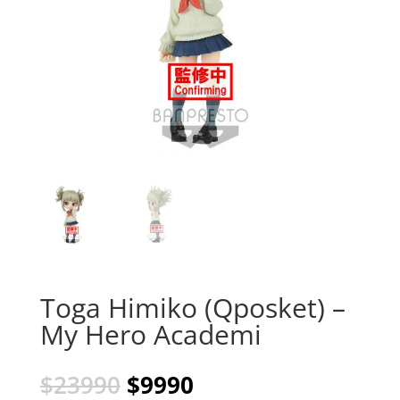
Toga Himiko (Qposket) –
My Hero Academi
El
El
$
23990
$
9990