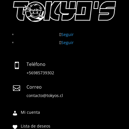
Seguir
Seguir
Teléfono

+56985739302
Correo

contacto@tokyos.cl
Mi cuenta
Lista de deseos