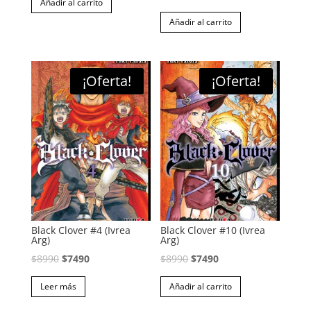
Añadir al carrito
Añadir al carrito
¡Oferta!
¡Oferta!
Black Clover #4 (Ivrea
Black Clover #10 (Ivrea
Arg)
Arg)
El
El
El
El
$
8990
$
7490
$
8990
$
7490
precio
precio
precio
precio
Leer más
Añadir al carrito
original
actual
original
actual