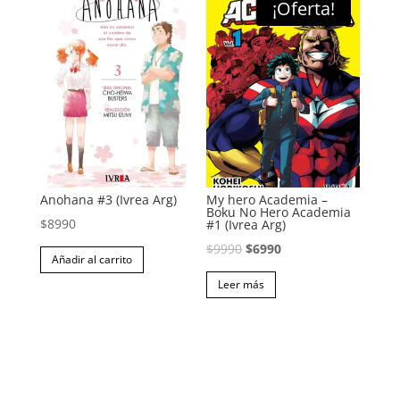
¡Oferta!
Anohana #3 (Ivrea Arg)
My hero Academia –
Boku No Hero Academia
$
8990
#1 (Ivrea Arg)
El
El
$
9990
$
6990
Añadir al carrito
precio
precio
Leer más
original
actual
era:
es:
$9990.
$6990.