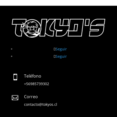
Seguir
Seguir
Teléfono

+56985739302
Correo

contacto@tokyos.cl