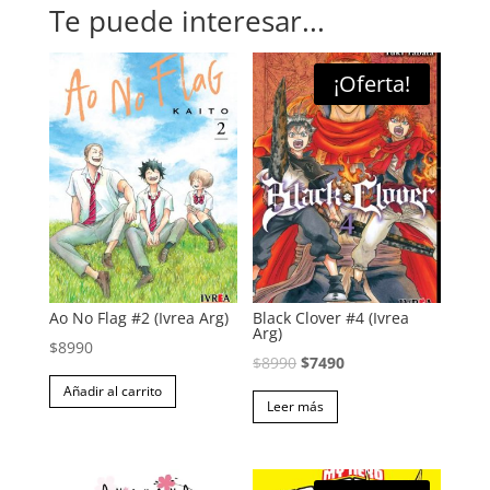
Te puede interesar...
¡Oferta!
Ao No Flag #2 (Ivrea Arg)
Black Clover #4 (Ivrea
Arg)
$
8990
El
El
$
8990
$
7490
precio
precio
Añadir al carrito
Leer más
original
actual
era:
es:
$8990.
$7490.