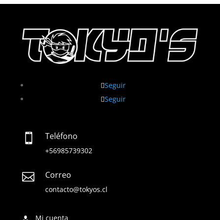
Seguir
Seguir
Teléfono

+56985739302
Correo

contacto@tokyos.cl
Mi cuenta