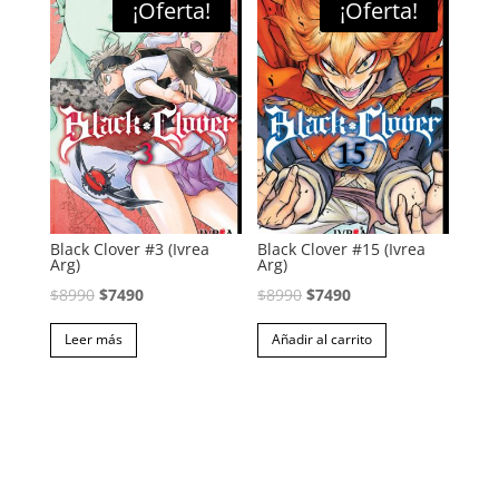
¡Oferta!
¡Oferta!
Black Clover #3 (Ivrea
Black Clover #15 (Ivrea
Arg)
Arg)
El
El
El
El
$
8990
$
7490
$
8990
$
7490
precio
precio
precio
precio
Leer más
Añadir al carrito
original
actual
original
actual
era:
es:
era:
es:
$8990.
$7490.
$8990.
$7490.