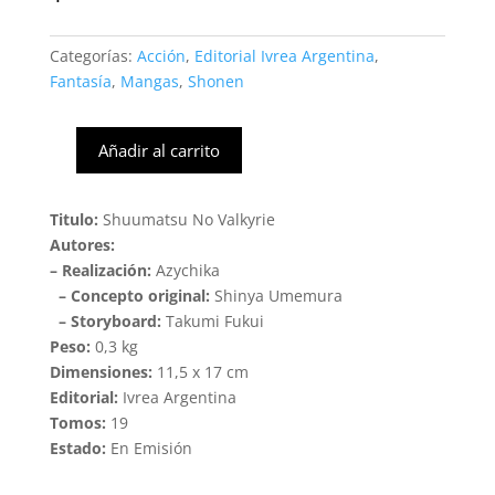
Categorías:
Acción
,
Editorial Ivrea Argentina
,
Fantasía
,
Mangas
,
Shonen
Añadir al carrito
Shuumatsu
no
Valkyrie
Titulo:
Shuumatsu No Valkyrie
#02
Autores:
(Ivrea
– Realización:
Azychika
Arg)
– Concepto original:
Shinya Umemura
cantidad
– Storyboard:
Takumi Fukui
Peso:
0,3 kg
Dimensiones:
11,5 x 17 cm
Editorial:
Ivrea Argentina
Tomos:
19
Estado:
En Emisión