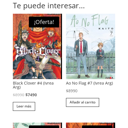
Te puede interesar...
¡Oferta!
Black Clover #4 (Ivrea
Ao No Flag #7 (Ivrea Arg)
Arg)
$
8990
El
El
$
8990
$
7490
precio
precio
Añadir al carrito
Leer más
original
actual
era:
es:
$8990.
$7490.