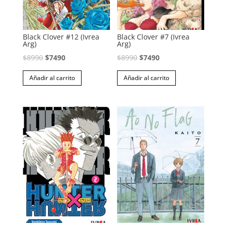
Black Clover #12 (Ivrea
Black Clover #7 (Ivrea
Arg)
Arg)
El
El
El
El
$
8990
$
7490
$
8990
$
7490
precio
precio
precio
precio
Añadir al carrito
Añadir al carrito
original
actual
original
actual
era:
es:
era:
es:
$8990.
$7490.
$8990.
$7490.