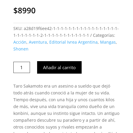
$
8990
SKU:
a28d19f6ee42-1-1-1-1-1-1-1-1-1-1-1-1-1-1-1-1-1-
1-1-1-1-1-1-1-2-1-1-1-1-1-1-1-1-1-1-1-1
Categorías:
Acción
,
Aventura
,
Editorial Ivrea Argentina
,
Mangas
,
Shonen
SAKAMOTO
Añadir al carrito
DAYS
#16
(Ivrea
Taro Sakamoto era un asesino a sueldo que dejó
Arg)
todo atrás cuando conoció a la mujer de su vida.
cantidad
Tiempo después, con una hija y unos cuantos kilos
de más, vive una vida tranquila como dueño de un
konbini, aunque su instinto sigue intacto. Un antiguo
compañero descubre su paradero y a partir de ahí,
otros conocidos suyos y rivales empezarán a