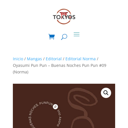
Inicio
/
Mangas
/
Editorial
/
Editorial Norma
/
Oyasumi Pun Pun – Buenas Noches Pun Pun #09
(Norma)