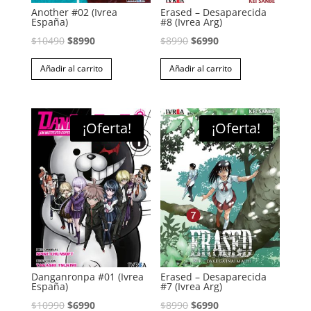
Another #02 (Ivrea
Erased – Desaparecida
España)
#8 (Ivrea Arg)
El
El
El
El
$
10490
$
8990
$
8990
$
6990
precio
precio
precio
precio
Añadir al carrito
Añadir al carrito
original
actual
original
actual
era:
es:
era:
es:
$10490.
$8990.
$8990.
$6990.
¡Oferta!
¡Oferta!
Danganronpa #01 (Ivrea
Erased – Desaparecida
España)
#7 (Ivrea Arg)
El
El
El
El
$
10990
$
6990
$
8990
$
6990