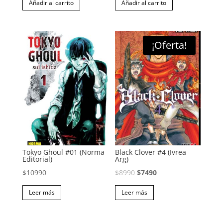
Añadir al carrito
Añadir al carrito
original
actual
original
actual
era:
es:
era:
es:
$10990.
$6990.
$10990.
$6990.
¡Oferta!
Tokyo Ghoul #01 (Norma
Black Clover #4 (Ivrea
Editorial)
Arg)
El
El
$
10990
$
8990
$
7490
precio
precio
Leer más
Leer más
original
actual
era:
es: