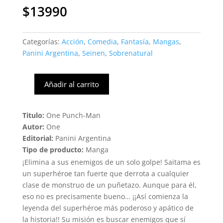
$
13990
Categorías:
Acción
,
Comedia
,
Fantasía
,
Mangas
,
Panini Argentina
,
Seinen
,
Sobrenatural
Añadir al carrito
One
Punch-
Man
Titulo:
One Punch-Man
#08
Autor:
One
(Panini)
Editorial:
Panini Argentina
cantidad
Tipo de producto:
Manga
¡Elimina a sus enemigos de un solo golpe! Saitama es
un superhéroe tan fuerte que derrota a cualquier
clase de monstruo de un puñetazo. Aunque para él,
eso no es precisamente bueno… ¡¡Así comienza la
leyenda del superhéroe más poderoso y apático de
la historia!! Su misión es buscar enemigos que sí