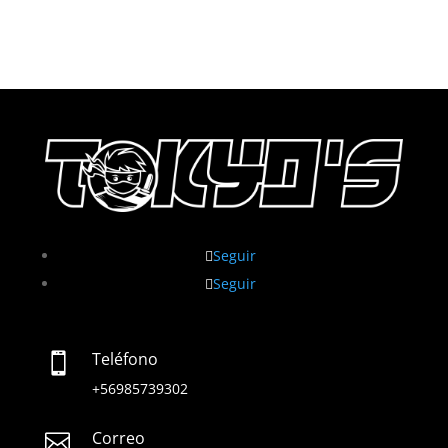
$8990.
$7490.
Seguir
Seguir
Teléfono

+56985739302
Correo
