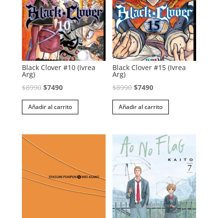
Black Clover #10 (Ivrea
Black Clover #15 (Ivrea
Arg)
Arg)
El
El
El
El
$
8990
$
7490
$
8990
$
7490
precio
precio
precio
precio
Añadir al carrito
Añadir al carrito
original
actual
original
actual
era:
es:
era:
es:
$8990.
$7490.
$8990.
$7490.