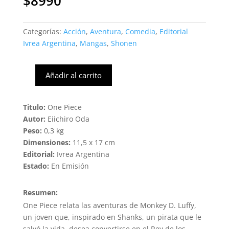
$
8990
Categorías:
Acción
,
Aventura
,
Comedia
,
Editorial
Ivrea Argentina
,
Mangas
,
Shonen
Añadir al carrito
One
Piece
#71
Titulo:
One Piece
(Ivrea
Autor:
Eiichiro Oda
Arg)
Peso:
0,3 kg
cantidad
Dimensiones:
11,5 x 17 cm
Editorial:
Ivrea Argentina
Estado:
En Emisión
Resumen:
One Piece relata las aventuras de Monkey D. Luffy,
un joven que, inspirado en Shanks, un pirata que le
salvó la vida, desea convertirse en el Rey de los