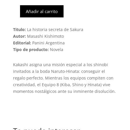
Añadir al carrito
Naruto
-
La
Titulo:
La historia secreta de Sakura
historia
Autor:
Masashi Kishimoto
secreta
Editorial:
Panini Argentina
de
Tipo de producto:
Novela
Sakura
(Panini)
Kakashi asigna una misión especial a los shinobi
cantidad
invitados a la boda Naruto-Hinata: conseguir el
regalo perfecto. Mientras los equipos compiten con
creatividad, el Equipo 8 (Kiba, Shino y Hinata) vive
momentos nostálgicos ante su inminente disolución.