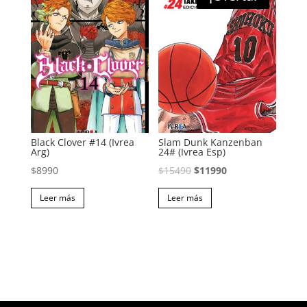
Black Clover #14 (Ivrea
Slam Dunk Kanzenban
Arg)
24# (Ivrea Esp)
El
El
$
8990
$
15490
$
11990
precio
precio
Leer más
Leer más
original
actual
era:
es:
$15490.
$11990.