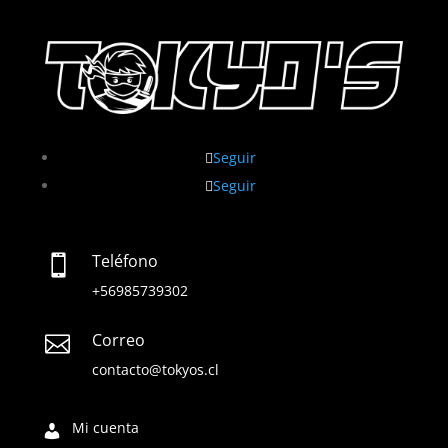
Seguir
Seguir
Teléfono

+56985739302
Correo

contacto@tokyos.cl
Mi cuenta