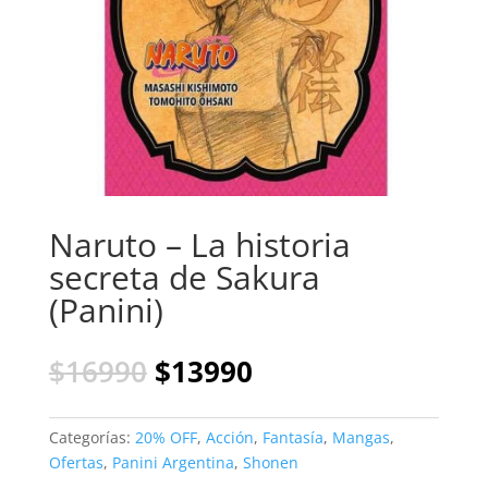
Naruto – La historia
secreta de Sakura
(Panini)
El
El
$
16990
$
13990
precio
precio
original
actual
era:
es:
Categorías:
20% OFF
,
Acción
,
Fantasía
,
Mangas
,
$16990.
$13990.
Ofertas
,
Panini Argentina
,
Shonen