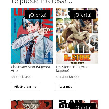
Te puede interesar...
¡Oferta!
¡Oferta!
Chainsaw Man #4 (Ivrea
Dr. Stone #02 (Ivrea
Arg)
España)
El
El
El
El
$
8990
$
6490
$
10490
$
8990
precio
precio
precio
precio
Añadir al carrito
Leer más
original
actual
original
actual
era:
es:
era:
es:
$8990.
$6490.
$10490.
$8990.
¡Oferta!