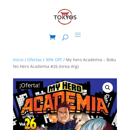
Inicio
/
Ofertas
/
30% OFF
/ My hero Academia – Boku
No Hero Academia #26 (Ivrea Arg)
¡Oferta!