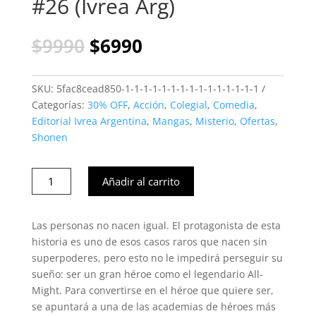
#26 (Ivrea Arg)
El
El
$
9990
$
6990
precio
precio
original
actual
era:
es:
SKU:
5fac8cead850-1-1-1-1-1-1-1-1-1-1-1-1-1-1-1
$9990.
$6990.
Categorías:
30% OFF
,
Acción
,
Colegial
,
Comedia
,
Editorial Ivrea Argentina
,
Mangas
,
Misterio
,
Ofertas
,
Shonen
My
Añadir al carrito
hero
Academia
-
Las personas no nacen igual. El protagonista de esta
Boku
historia es uno de esos casos raros que nacen sin
No
superpoderes, pero esto no le impedirá perseguir su
Hero
sueño: ser un gran héroe como el legendario All-
Academia
Might. Para convertirse en el héroe que quiere ser,
#26
se apuntará a una de las academias de héroes más