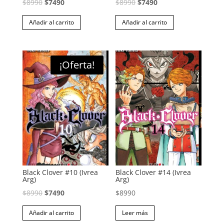
El
El
El
El
$
8990
$
7490
$
8990
$
7490
precio
precio
precio
precio
Añadir al carrito
Añadir al carrito
original
actual
original
actual
era:
es:
era:
es:
$8990.
$7490.
$8990.
$7490.
¡Oferta!
Black Clover #10 (Ivrea
Black Clover #14 (Ivrea
Arg)
Arg)
El
El
$
8990
$
7490
$
8990
precio
precio
Añadir al carrito
Leer más
original
actual