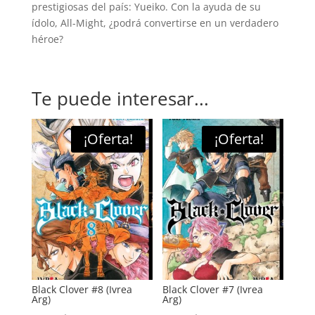
(Ivrea
prestigiosas del país: Yueiko. Con la ayuda de su
Arg)
ídolo, All-Might, ¿podrá convertirse en un verdadero
cantidad
héroe?
Te puede interesar...
¡Oferta!
¡Oferta!
Black Clover #8 (Ivrea
Black Clover #7 (Ivrea
Arg)
Arg)