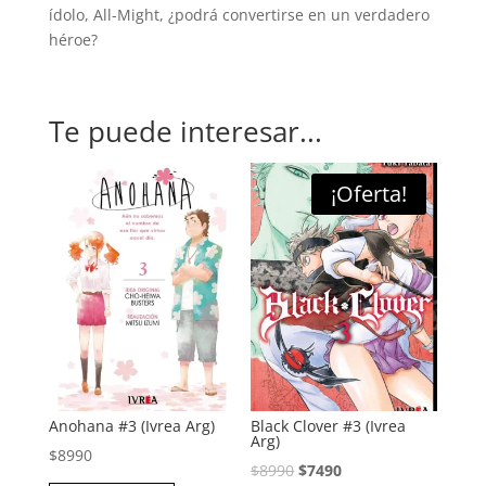
ídolo, All-Might, ¿podrá convertirse en un verdadero
héroe?
Te puede interesar...
¡Oferta!
Anohana #3 (Ivrea Arg)
Black Clover #3 (Ivrea
Arg)
$
8990
El
El
$
8990
$
7490