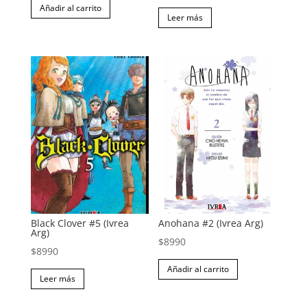
precio
precio
Añadir al carrito
Leer más
original
actual
era:
es:
$8990.
$7490.
Black Clover #5 (Ivrea
Anohana #2 (Ivrea Arg)
Arg)
$
8990
$
8990
Añadir al carrito
Leer más