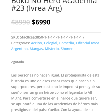
Boku No Hero Academia
#23 (Ivrea Arg)
El
El
$
8990
$
6990
precio
precio
original
actual
era:
es:
SKU:
5fac8cead850-1-1-1-1-1-1-1-1-1-1-1-1
$8990.
$6990.
Categorías:
Acción
,
Colegial
,
Comedia
,
Editorial Ivrea
Argentina
,
Mangas
,
Misterio
,
Shonen
Agotado
Las personas no nacen igual. El protagonista de esta
historia es uno de esos casos raros que nacen sin
superpoderes, pero esto no le impedirá perseguir su
sueño: ser un gran héroe como el legendario All-
Might. Para convertirse en el héroe que quiere ser,
se apuntará a una de las academias de héroes más
prestigiosas del país: Yueiko. Con la ayuda de su