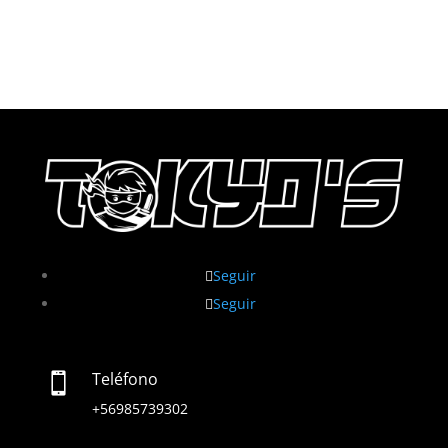
Seguir
Seguir
Teléfono

+56985739302