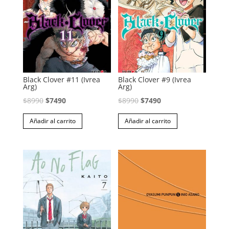
Black Clover #11 (Ivrea
Black Clover #9 (Ivrea
Arg)
Arg)
El
El
El
El
$
8990
$
7490
$
8990
$
7490
precio
precio
precio
precio
Añadir al carrito
Añadir al carrito
original
actual
original
actual
era:
es:
era:
es:
$8990.
$7490.
$8990.
$7490.