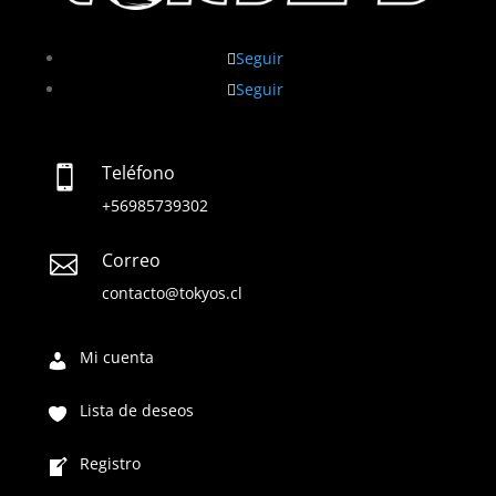
Seguir
Seguir
Teléfono

+56985739302
Correo

contacto@tokyos.cl
Mi cuenta
Lista de deseos
Registro