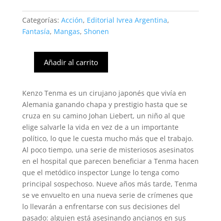
Categorías:
Acción
,
Editorial Ivrea Argentina
,
Fantasía
,
Mangas
,
Shonen
Añadir al carrito
MONSTER
#06
(Ivrea
Kenzo Tenma es un cirujano japonés que vivía en
Arg)
Alemania ganando chapa y prestigio hasta que se
cantidad
cruza en su camino Johan Liebert, un niño al que
elige salvarle la vida en vez de a un importante
político, lo que le cuesta mucho más que el trabajo.
Al poco tiempo, una serie de misteriosos asesinatos
en el hospital que parecen beneficiar a Tenma hacen
que el metódico inspector Lunge lo tenga como
principal sospechoso. Nueve años más tarde, Tenma
se ve envuelto en una nueva serie de crímenes que
lo llevarán a enfrentarse con sus decisiones del
pasado: alguien está asesinando ancianos en sus