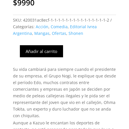
$
9990
SKU:
420031ac8ecf-1-1-1-1-1-1-1-1-1-1-1-1-1-1-1-2
Categorías:
Acción
,
Comedia
,
Editorial Ivrea
Argentina
,
Mangas
,
Ofertas
,
Shonen
Añadir al carrito
Kengan
Ashura
#03
Su vida cambiará para siempre cuando el presidente
(Ivrea
de su empresa, el Grupo Nogi, le explique que desde
Arg)
el período Edo, muchos contratos entre
cantidad
comerciantes y empresas en Japón se deciden por
medio de peleas callejeras ilegales y le pida ser el
representante del joven que vio en el callejón, Ohma
Tokita, un experto y duro luchador que no se anda
con chiquitas.
Aunque a Kazuo le encantan los deportes de