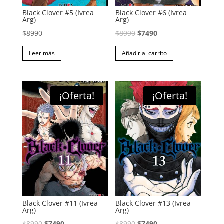
Black Clover #5 (Ivrea
Black Clover #6 (Ivrea
Arg)
Arg)
El
El
$
8990
$
8990
$
7490
precio
precio
Leer más
Añadir al carrito
original
actual
era:
es:
$8990.
$7490.
¡Oferta!
¡Oferta!
Black Clover #11 (Ivrea
Black Clover #13 (Ivrea
Arg)
Arg)
El
El
El
El
$
8990
$
7490
$
8990
$
7490