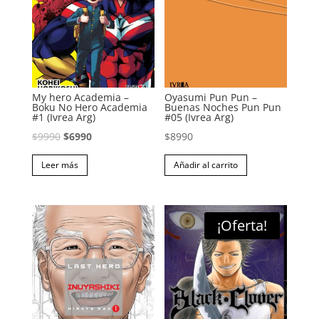
My hero Academia –
Oyasumi Pun Pun –
Boku No Hero Academia
Buenas Noches Pun Pun
#1 (Ivrea Arg)
#05 (Ivrea Arg)
El
El
$
9990
$
6990
$
8990
precio
precio
Leer más
Añadir al carrito
original
actual
era:
es:
$9990.
$6990.
¡Oferta!