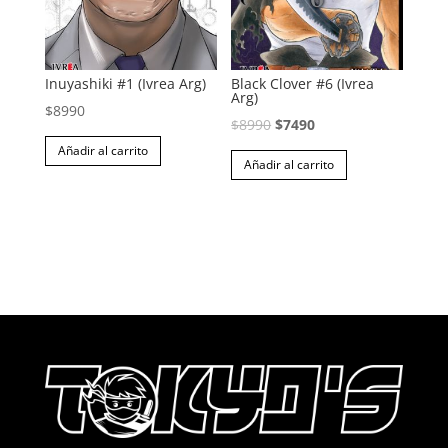
Inuyashiki #1 (Ivrea Arg)
Black Clover #6 (Ivrea
Arg)
$
8990
El
El
$
8990
$
7490
precio
precio
Añadir al carrito
Añadir al carrito
original
actual
era:
es:
$8990.
$7490.