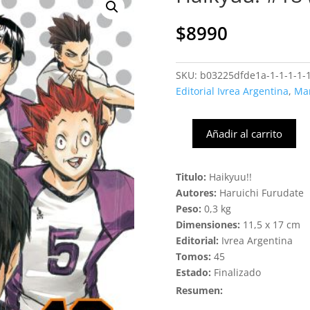
$
8990
SKU:
b03225dfde1a-1-1-1-1-
Editorial Ivrea Argentina
,
Ma
Añadir al carrito
Haikyuu!
#18
(Ivrea
Titulo:
Haikyuu!!
Arg)
Autores:
Haruichi Furudate
cantidad
Peso:
0,3 kg
Dimensiones:
11,5 x 17 cm
Editorial:
Ivrea Argentina
Tomos:
45
Estado:
Finalizado
Resumen: