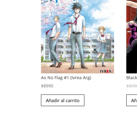
Ao No Flag #1 (Ivrea Arg)
Black
$
8990
$
899
Añadir al carrito
Añ