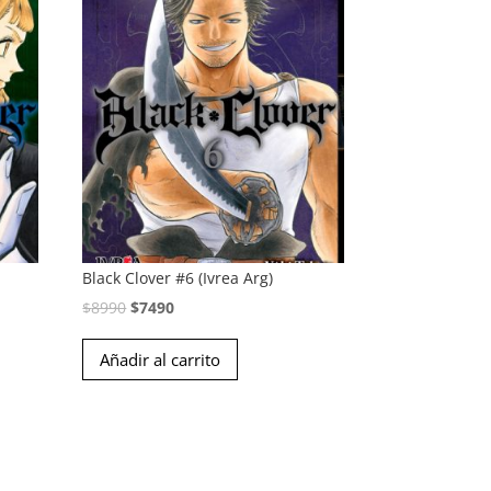
Black Clover #6 (Ivrea Arg)
El
El
$
8990
$
7490
precio
precio
Añadir al carrito
original
actual
era:
es:
$8990.
$7490.