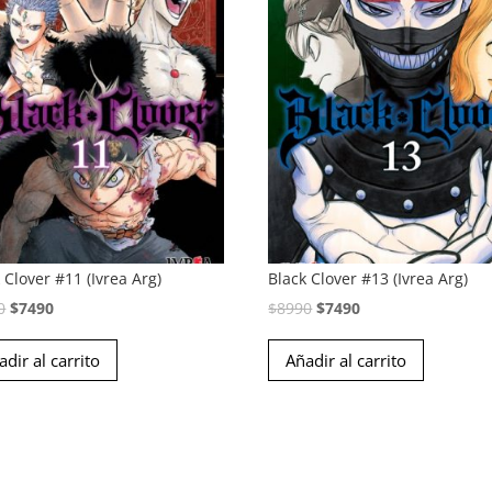
 Clover #11 (Ivrea Arg)
Black Clover #13 (Ivrea Arg)
El
El
El
El
0
$
7490
$
8990
$
7490
precio
precio
precio
precio
adir al carrito
Añadir al carrito
original
actual
original
actual
era:
es:
era:
es:
$8990.
$7490.
$8990.
$7490.