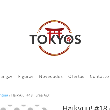
angas
Figuras
Novedades
Ofertas
Contacto
entina
/ Haikyuu! #18 (Ivrea Arg)
Haikyuu! #18 (